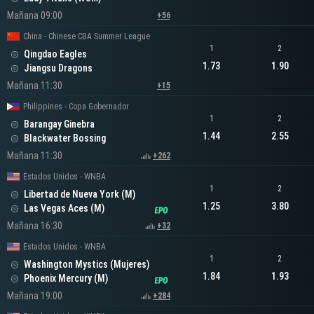
Mañana 09:00
+56
China - Chinese CBA Summer League
1
2
Qingdao Eagles
1.73
1.90
Jiangsu Dragons
Mañana 11:30
+15
Philippines - Copa Gobernador
1
2
Barangay Ginebra
1.44
2.55
Blackwater Bossing
Mañana 11:30
+262
Estados Unidos - WNBA
1
2
Libertad de Nueva York (M)
1.25
3.80
Las Vegas Aces (M)
Mañana 16:30
+32
Estados Unidos - WNBA
1
2
Washington Mystics (Mujeres)
1.84
1.93
Phoenix Mercury (M)
Mañana 19:00
+284