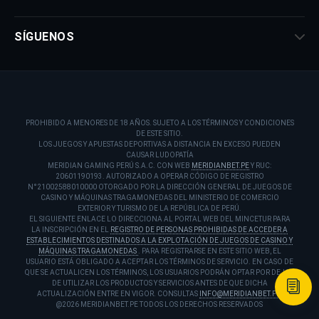
SÍGUENOS
PROHIBIDO A MENORES DE 18 AÑOS. SUJETO A LOS TÉRMINOS Y CONDICIONES
DE ESTE SITIO.
LOS JUEGOS Y APUESTAS DEPORTIVAS A DISTANCIA EN EXCESO PUEDEN
CAUSAR LUDOPATÍA
MERIDIAN GAMING PERÚ S.A.C. CON WEB
MERIDIANBET.PE
Y RUC:
20601190193. AUTORIZADO A OPERAR CÓDIGO DE REGISTRO
N°21002588010000 OTORGADO POR LA DIRECCIÓN GENERAL DE JUEGOS DE
CASINO Y MÁQUINAS TRAGAMONEDAS DEL MINISTERIO DE COMERCIO
EXTERIOR Y TURISMO DE LA REPÚBLICA DE PERÚ.
EL SIGUIENTE ENLACE LO DIRECCIONA AL PORTAL WEB DEL MINCETUR PARA
LA INSCRIPCIÓN EN EL
REGISTRO DE PERSONAS PROHIBIDAS DE ACCEDER A
ESTABLECIMIENTOS DESTINADOS A LA EXPLOTACIÓN DE JUEGOS DE CASINO Y
MÁQUINAS TRAGAMONEDAS
. PARA REGISTRARSE EN ESTE SITIO WEB, EL
USUARIO ESTÁ OBLIGADO A ACEPTAR LOS TÉRMINOS DE SERVICIO. EN CASO DE
QUE SE ACTUALICEN LOS TÉRMINOS, LOS USUARIOS PODRÁN OPTAR POR DEJAR
DE UTILIZAR LOS PRODUCTOS Y SERVICIOS ANTES DE QUE DICHA
ACTUALIZACIÓN ENTRE EN VIGOR. CONSULTAS
INFO@MERIDIANBET.PE
.
@2026 MERIDIANBET.PE TODOS LOS DERECHOS RESERVADOS