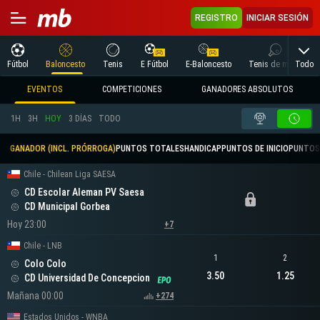
REGISTRO
INICIAR SESIÓN
Todo
Fútbol
Baloncesto
Tenis
E Fútbol
E-Baloncesto
Tenis de mesa
EVENTOS
COMPETICIONES
GANADORES ABSOLUTOS
1H
3H
HOY
3 DÍAS
TODO
GANADOR (INCL. PRÓRROGA)
PUNTOS TOTALES
HANDICAP
PUNTOS DE INICIO
PUNTOS
Chile - Chilean Liga SAESA
CD Escolar Aleman PV Saesa
CD Municipal Gorbea
Hoy 23:00
+7
Chile - LNB
1
2
Colo Colo
3.50
1.25
CD Universidad De Concepcion
Mañana 00:00
+274
Estados Unidos - WNBA