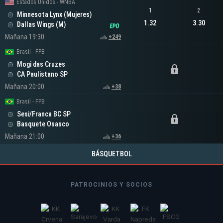
Estados Unidos - WNBA
1
2
Minnesota Lynx (Mujeres)
1.32
3.30
Dallas Wings (M)
Mañana 19:30
+249
Brasil - FPB
Mogi das Cruzes
CA Paulistano SP
Mañana 20:00
+38
Brasil - FPB
Sesi/Franca BC SP
Basquete Osasco
Mañana 21:00
+36
BÁSQUETBOL
PATROCINIOS Y SOCIOS