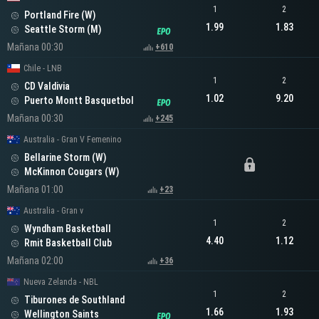
1
2
Portland Fire (W)
1.99
1.83
Seattle Storm (M)
Mañana 00:30
+610
Chile - LNB
1
2
CD Valdivia
1.02
9.20
Puerto Montt Basquetbol
Mañana 00:30
+245
Australia - Gran V Femenino
Bellarine Storm (W)
McKinnon Cougars (W)
Mañana 01:00
+23
Australia - Gran v
1
2
Wyndham Basketball
4.40
1.12
Rmit Basketball Club
Mañana 02:00
+36
Nueva Zelanda - NBL
1
2
Tiburones de Southland
1.66
1.93
Wellington Saints