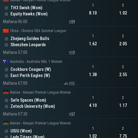
Kenian - Kenyan Premier League Women
1
2
TH3 Swish (Wom)
8.10
1.02
Equity Hawks (Wom)
Mañana 06:00
+59
China - Chinese CBA Summer League
1
2
Zhejiang Golden Bulls
1.62
2.05
Shenzhen Leopards
Mañana 07:00
+15
Australia - Australia NBL 1 Women
1
2
Cockburn Cougars (W)
1.38
2.55
East Perth Eagles (W)
Mañana 07:00
+11
Kenian - Kenyan Premier League Women
1
2
Safe Spaces (Wom)
4.10
1.17
Zetech University (Wom)
Mañana 07:30
+57
Kenian - Kenyan Premier League Women
1
2
USIU (Wom)
1.02
7.75
Lady Titans (Wom)