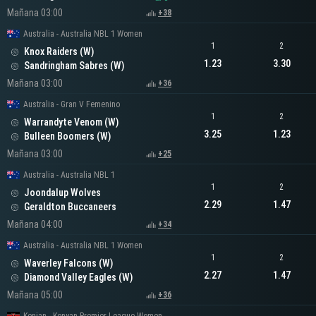
Mañana 03:00
+38
Australia - Australia NBL 1 Women
1
2
Knox Raiders (W)
1.23
3.30
Sandringham Sabres (W)
Mañana 03:00
+36
Australia - Gran V Femenino
1
2
Warrandyte Venom (W)
3.25
1.23
Bulleen Boomers (W)
Mañana 03:00
+25
Australia - Australia NBL 1
1
2
Joondalup Wolves
2.29
1.47
Geraldton Buccaneers
Mañana 04:00
+34
Australia - Australia NBL 1 Women
1
2
Waverley Falcons (W)
2.27
1.47
Diamond Valley Eagles (W)
Mañana 05:00
+36