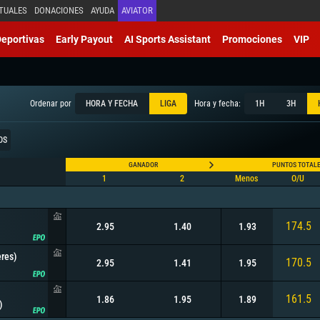
RTUALES
DONACIONES
AYUDA
AVIATOR
eportivas
Early Payout
AI Sports Assistant
Promociones
VIP
Ordenar por
HORA Y FECHA
LIGA
Hora y fecha:
1H
3H
OS
GANADOR
PUNTOS TOTAL
1
2
Menos
O/U
174.5
2.95
1.40
1.93
res)
170.5
2.95
1.41
1.95
161.5
1.86
1.95
1.89
)