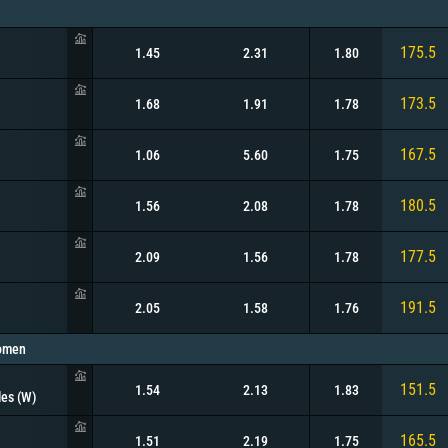
175.5
1.45
2.31
1.80
173.5
1.68
1.91
1.78
167.5
1.06
5.60
1.75
180.5
1.56
2.08
1.78
177.5
2.09
1.56
1.78
191.5
2.05
1.58
1.76
Women
151.5
1.54
2.13
1.83
les (W)
165.5
1.51
2.19
1.75