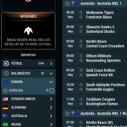
Australia - Australia NBL 1
Melbourne Tigers
08:30
MISIONES
Frankston Blues
Hoy
Illawarra Hawks 2
09:00
Sutherland Sharks
Hoy
INICIA SESIÓN PARA VER LOS
Norths Bears
09:00
DETALLES DE TU NIVEL ACTUAL.
Central Coast Crusaders
Hoy
DEPORTIVO
Eltham Wildcats
09:00
Nunawading Spectres
Hoy
FÚTBOL
2044
Gold Coast Rollers
09:30
BALONCESTO
60
Ipswich Force KK
Hoy
EUROPA
South Adelaide Panthers
10:30
Forestville Eagles
Hoy
EUROLIGA
10
Cockburn Cougars
ESTADOS UNIDOS
11:00
Rockingham Flames
Hoy
ALEMANIA
Australia - Australia NBL 1 
AUSTRALIA
Norths Bears (W)
07:00
BRASIL
Manly Warringah Sea Eag