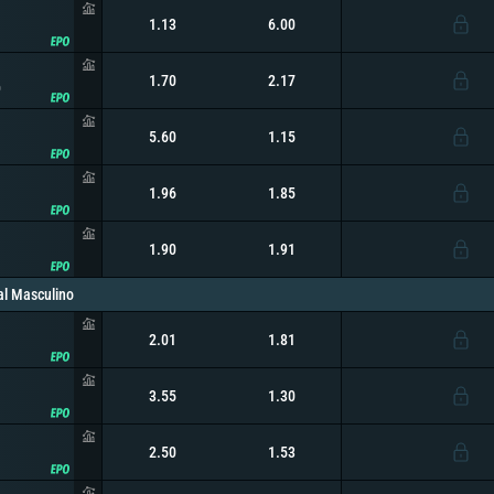
1.13
6.00
1.70
2.17
D
5.60
1.15
1.96
1.85
1.90
1.91
al Masculino
2.01
1.81
3.55
1.30
2.50
1.53