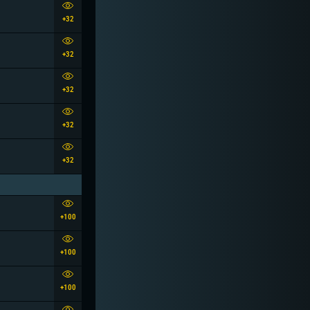
+32
+32
+32
+32
+32
+100
+100
+100