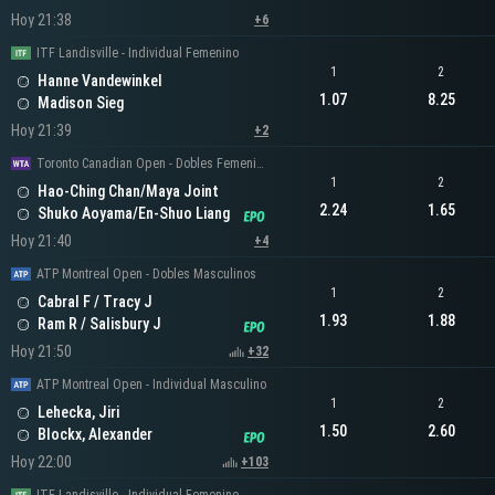
Hoy 21:38
+6
ITF Landisville - Individual Femenino
1
2
Hanne Vandewinkel
1.07
8.25
Madison Sieg
Hoy 21:39
+2
Toronto Canadian Open - Dobles Femeninos
1
2
Hao-Ching Chan/Maya Joint
2.24
1.65
Shuko Aoyama/En-Shuo Liang
Hoy 21:40
+4
ATP Montreal Open - Dobles Masculinos
1
2
Cabral F / Tracy J
1.93
1.88
Ram R / Salisbury J
Hoy 21:50
+32
ATP Montreal Open - Individual Masculino
1
2
Lehecka, Jiri
1.50
2.60
Blockx, Alexander
Hoy 22:00
+103