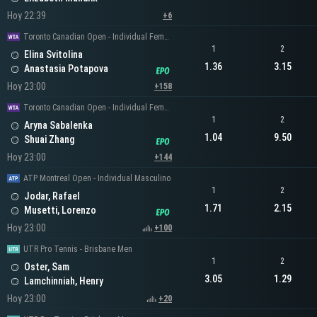
Hoy 22:39
+6
Toronto Canadian Open - Individual Femenino
1
2
Elina Svitolina
1.36
3.15
Anastasia Potapova
Hoy 23:00
+158
Toronto Canadian Open - Individual Femenino
1
2
Aryna Sabalenka
1.04
9.50
Shuai Zhang
Hoy 23:00
+144
ATP Montreal Open - Individual Masculino
1
2
Jodar, Rafael
1.71
2.15
Musetti, Lorenzo
Hoy 23:00
+100
UTR Pro Tennis - Brisbane Men
1
2
Oster, Sam
3.05
1.29
Lamchinniah, Henry
Hoy 23:00
+20