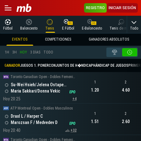
REGISTRO
INICIAR SESIÓN
Todo
Fútbol
Baloncesto
Tenis
E Fútbol
E-Baloncesto
Tenis de mesa
EVENTOS
COMPETICIONES
GANADORES ABSOLUTOS
1H
3H
HOY
3 DÍAS
TODO
GANADOR
JUEGOS 1. PONER
CONJUNTOS DE H�NDICAP
HÁNDICAP DE JUEGOS
PRIMER 
Toronto Canadian Open - Dobles Femeninos
1
2
Su-Wei Hsieh/Jelena Ostapenko
1.20
4.60
Maria Sakkari/Donna Vekic
Hoy 20:25
+4
ATP Montreal Open - Dobles Masculinos
1
2
Draxl L / Harper C
1.51
2.60
Marozsan F / Medvedev D
Hoy 20:40
+32
Toronto Canadian Open - Dobles Femeninos