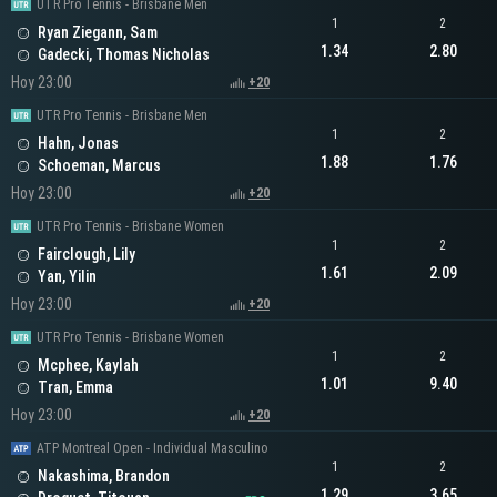
UTR Pro Tennis - Brisbane Men
1
2
Ryan Ziegann, Sam
1.34
2.80
Gadecki, Thomas Nicholas
Hoy 23:00
+20
UTR Pro Tennis - Brisbane Men
1
2
Hahn, Jonas
1.88
1.76
Schoeman, Marcus
Hoy 23:00
+20
UTR Pro Tennis - Brisbane Women
1
2
Fairclough, Lily
1.61
2.09
Yan, Yilin
Hoy 23:00
+20
UTR Pro Tennis - Brisbane Women
1
2
Mcphee, Kaylah
1.01
9.40
Tran, Emma
Hoy 23:00
+20
ATP Montreal Open - Individual Masculino
1
2
Nakashima, Brandon
1.29
3.65