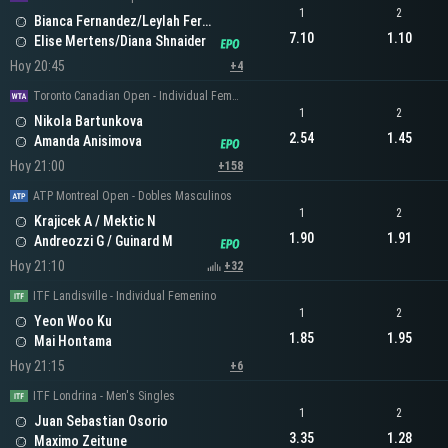
1
2
Bianca Fernandez/Leylah Fernandez
7.10
1.10
Elise Mertens/Diana Shnaider
Hoy 20:45
+4
Toronto Canadian Open - Individual Femenino
1
2
Nikola Bartunkova
2.54
1.45
Amanda Anisimova
Hoy 21:00
+158
ATP Montreal Open - Dobles Masculinos
1
2
Krajicek A / Mektic N
1.90
1.91
Andreozzi G / Guinard M
Hoy 21:10
+32
ITF Landisville - Individual Femenino
1
2
Yeon Woo Ku
1.85
1.95
Mai Hontama
Hoy 21:15
+6
ITF Londrina - Men's Singles
1
2
Juan Sebastian Osorio
3.35
1.28
Maximo Zeitune