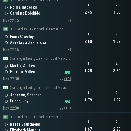
ITF Landisville - Individual Femenino
1
2
Polina Iatcenko
2.45
1.55
Caroline Dolehide
Hoy 22:15
+6
ITF Landisville - Individual Femenino
1
2
Fiona Crawley
3.60
1.28
Anastasia Zakharova
Hoy 22:15
+6
Challenger Lexington - Individual Masculino
1
2
Martin, Andres
1.28
3.30
Hurrion, Millen
Hoy 22:30
+100
Challenger Lexington - Individual Masculino
1
2
Johnson, Spencer
1.79
1.92
Friend, Jay
Hoy 22:30
+100
ITF Landisville - Individual Femenino
1
2
Reese Brantmeier
1.67
2.20
Elizabeth Mandlik