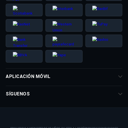
APLICACIÓN MÓVIL
SÍGUENOS