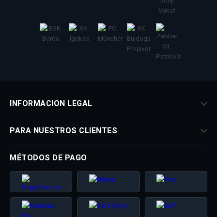
INFORMACION LEGAL
PARA NUESTROS CLIENTES
MÉTODOS DE PAGO