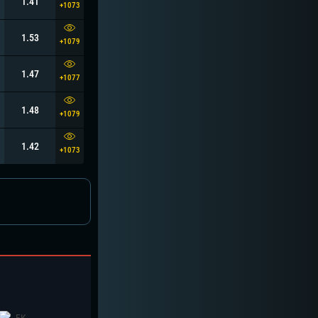
1.41
+1073
1.53
+1079
1.47
+1077
1.48
+1079
1.42
+1073