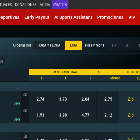
RTUALES
DONACIONES
AYUDA
AVIATOR
eportivas
Early Payout
AI Sports Assistant
Promociones
VIP
Ordenar por
HORA Y FECHA
LIGA
Hora y fecha:
1H
3H
OS
RESULTADO FINAL
TOTAL DE 
1
X
2
Menos
O
2.5
2.74
3.73
2.04
2.75
2.5
1.51
3.98
4.77
2.12