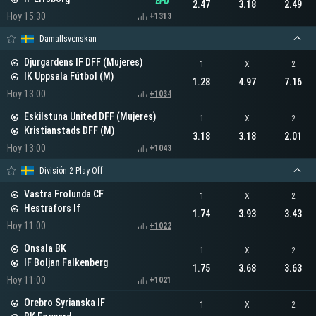
2.47
3.18
2.49
Hoy 15:30
+1313
Damallsvenskan
Djurgardens IF DFF (Mujeres)
1
X
2
IK Uppsala Fútbol (M)
1.28
4.97
7.16
Hoy 13:00
+1034
Eskilstuna United DFF (Mujeres)
1
X
2
Kristianstads DFF (M)
3.18
3.18
2.01
Hoy 13:00
+1043
División 2 Play-Off
Vastra Frolunda CF
1
X
2
Hestrafors If
1.74
3.93
3.43
Hoy 11:00
+1022
Onsala BK
1
X
2
IF Boljan Falkenberg
1.75
3.68
3.63
Hoy 11:00
+1021
Orebro Syrianska IF
1
X
2