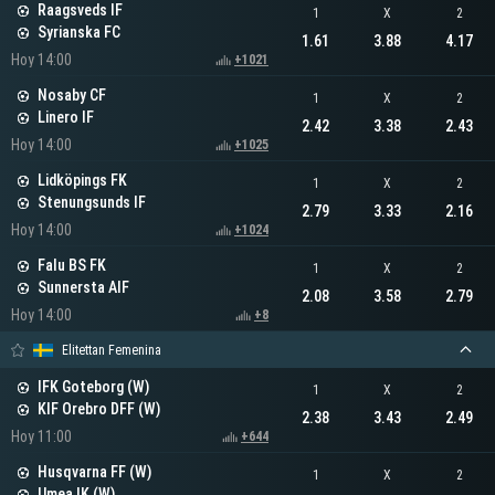
Raagsveds IF
1
X
2
Syrianska FC
1.61
3.88
4.17
Hoy 14:00
+1021
Nosaby CF
1
X
2
Linero IF
2.42
3.38
2.43
Hoy 14:00
+1025
Lidköpings FK
1
X
2
Stenungsunds IF
2.79
3.33
2.16
Hoy 14:00
+1024
Falu BS FK
1
X
2
Sunnersta AIF
2.08
3.58
2.79
Hoy 14:00
+8
Elitettan Femenina
IFK Goteborg (W)
1
X
2
KIF Orebro DFF (W)
2.38
3.43
2.49
Hoy 11:00
+644
Husqvarna FF (W)
1
X
2
Umea IK (W)