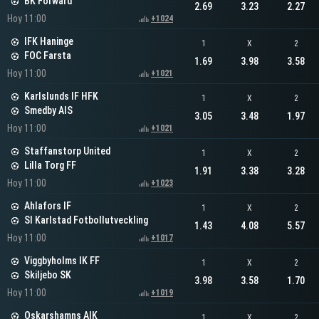
BK Forward
2.69
3.23
2.27
Hoy 11:00
+1024
IFK Haninge
1
X
2
FOC Farsta
1.69
3.98
3.58
Hoy 11:00
+1021
Karlslunds IF HFK
1
X
2
Smedby AIS
3.05
3.48
1.97
Hoy 11:00
+1021
Staffanstorp United
1
X
2
Lilla Torg FF
1.91
3.38
3.28
Hoy 11:00
+1023
Ahlafors IF
1
X
2
SI Karlstad Fotbollutveckling
1.43
4.08
5.57
Hoy 11:00
+1017
Viggbyholms IK FF
1
X
2
Skiljebo SK
3.98
3.58
1.70
Hoy 11:00
+1019
Oskarshamns AIK
1
X
2