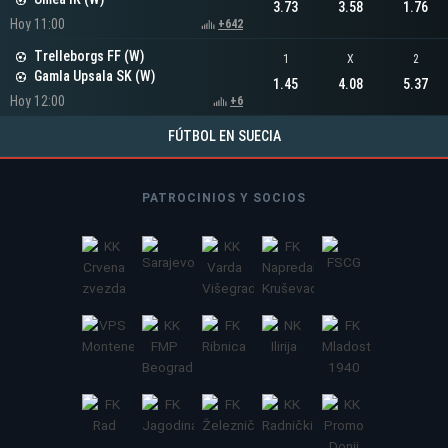
3.73
3.58
1.76
Hoy 11:00
+642
Trelleborgs FF (W)
1
X
2
Gamla Upsala SK (W)
1.45
4.08
5.37
Hoy 12:00
+6
FÚTBOL EN SUECIA
PATROCINIOS Y SOCIOS