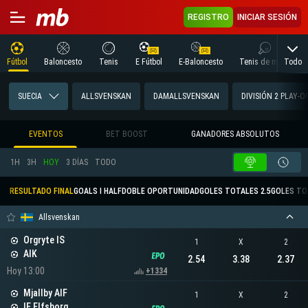
REGISTRO
INICIAR SESIÓN
Todo
Fútbol
Baloncesto
Tenis
E Fútbol
E-Baloncesto
Tenis de mesa
SUECIA
ALLSVENSKAN
DAMALLSVENSKAN
DIVISIÓN 2 PLAY-O
EVENTOS
BET BOOST
GANADORES ABSOLUTOS
1H
3H
HOY
3 DÍAS
TODO
RESULTADO FINAL
GOALS I HALF
DOBLE OPORTUNIDAD
GOLES TOTALES 2.5
GOLES TO
Allsvenskan
Orgryte IS
1
X
2
AIK
2.54
3.38
2.37
Hoy 13:00
+1334
Mjallby AIF
1
X
2
IF Elfsborg