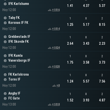
IFK Karlshamn
1.41
4.37
5.37
Hoy 12:00
+1016
Taby FK
1
X
2
Korsnas IF FK
1.25
5.17
8.15
Hoy 12:00
+1014
Grebbestads IF
1
X
2
IFK Skovde FK
2.64
3.43
2.23
Hoy 12:00
+1024
IFK Kumla
1
X
2
Vanersborgs IF
1.75
3.58
3.73
Hoy 12:00
+1020
FK Karlskrona
1
X
2
Torns IF
1.24
5.57
7.56
Hoy 12:00
+8
Angby IF
1
X
2
FC Gute
1.52
3.93
4.87
Hoy 13:00
+1018