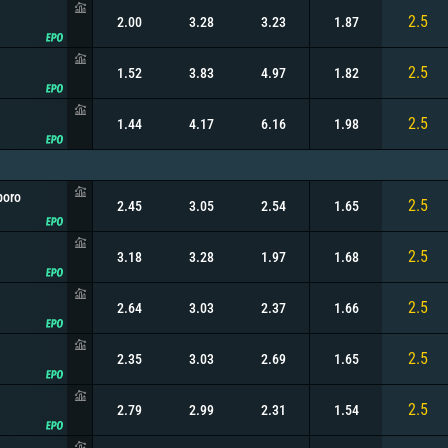
2.5
2.00
3.28
3.23
1.87
2.5
1.52
3.83
4.97
1.82
2.5
1.44
4.17
6.16
1.98
poro
2.5
2.45
3.05
2.54
1.65
2.5
3.18
3.28
1.97
1.68
2.5
2.64
3.03
2.37
1.66
2.5
2.35
3.03
2.69
1.65
2.5
2.79
2.99
2.31
1.54