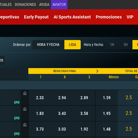
RTUALES
DONACIONES
AYUDA
AVIATOR
eportivas
Early Payout
AI Sports Assistant
Promociones
VIP
Ordenar por
HORA Y FECHA
LIGA
Hora y fecha:
1H
3H
OS
RESULTADO FINAL
TOTAL DE 
1
X
2
Menos
O
2.5
2.33
2.94
2.89
1.59
2.5
1.83
3.43
3.58
1.95
2.5
3.73
3.03
1.92
1.48