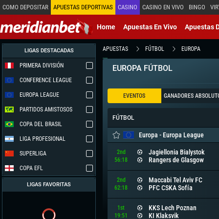
COMO DEPOSITAR
APUESTAS DEPORTIVAS
CASINO
CASINO EN VIVO
BINGO
VI
Home
Apuestas En Vivo
Apuestas D
APUESTAS
FÚTBOL
EUROPA
LIGAS DESTACADAS
PRIMERA DIVISIÓN
EUROPA FÚTBOL
CONFERENCE LEAGUE
EUROPA LEAGUE
EVENTOS
GANADORES ABSOLUT
PARTIDOS AMISTOSOS
FÚTBOL
COPA DEL BRASIL
Europa - Europa League
LIGA PROFESIONAL
Jagiellonia Bialystok
2nd
SUPERLIGA
Rangers de Glasgow
56:18
COPA EFL
Maccabi Tel Aviv FC
2nd
LIGAS FAVORITAS
PFC CSKA Sofía
62:18
KKS Lech Poznan
1st
KI Klaksvik
19:51