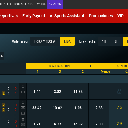
RTUALES
DONACIONES
AYUDA
AVIATOR
eportivas
Early Payout
AI Sports Assistant
Promociones
VIP
Ordenar por
HORA Y FECHA
LIGA
Hora y fecha:
1H
3H
OS
RESULTADO FINAL
TOTAL DE 
1
X
2
Menos
O
2
2
1.44
3.82
11.32
1
1
0
0
2.5
33.42
10.62
1.08
2.68
2
2
0
0
2.5
1.21
6.27
16.89
2.00
0
0