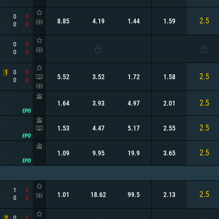
0
0
2.5
8.85
4.19
1.44
1.59
0
0
0
0
0
0
0
0
2.5
5.52
3.52
1.72
1.58
0
0
2.5
1.64
3.93
4.97
2.01
2.5
1.53
4.47
5.17
2.55
2.5
1.09
9.95
19.9
3.65
1
2
2.5
1.01
18.62
99.5
2.13
0
0
0
0