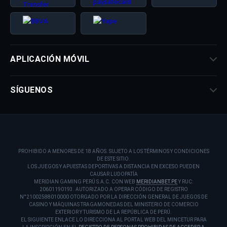
APLICACIÓN MÓVIL
SÍGUENOS
PROHIBIDO A MENORES DE 18 AÑOS. SUJETO A LOS TÉRMINOS Y CONDICIONES
DE ESTE SITIO.
LOS JUEGOS Y APUESTAS DEPORTIVAS A DISTANCIA EN EXCESO PUEDEN
CAUSAR LUDOPATÍA
MERIDIAN GAMING PERÚ S.A.C. CON WEB
MERIDIANBET.PE
Y RUC:
20601190193. AUTORIZADO A OPERAR CÓDIGO DE REGISTRO
N°21002588010000 OTORGADO POR LA DIRECCIÓN GENERAL DE JUEGOS DE
CASINO Y MÁQUINAS TRAGAMONEDAS DEL MINISTERIO DE COMERCIO
EXTERIOR Y TURISMO DE LA REPÚBLICA DE PERÚ.
EL SIGUIENTE ENLACE LO DIRECCIONA AL PORTAL WEB DEL MINCETUR PARA