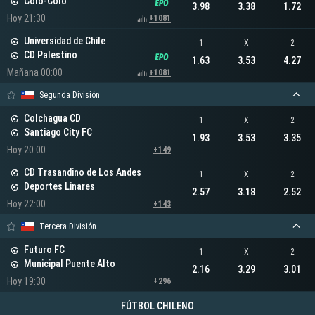
Colo-Colo
3.98
3.38
1.72
Hoy 21:30
+1081
Universidad de Chile
1
X
2
CD Palestino
1.63
3.53
4.27
Mañana 00:00
+1081
Segunda División
Colchagua CD
1
X
2
Santiago City FC
1.93
3.53
3.35
Hoy 20:00
+149
CD Trasandino de Los Andes
1
X
2
Deportes Linares
2.57
3.18
2.52
Hoy 22:00
+143
Tercera División
Futuro FC
1
X
2
Municipal Puente Alto
2.16
3.29
3.01
Hoy 19:30
+296
FÚTBOL CHILENO