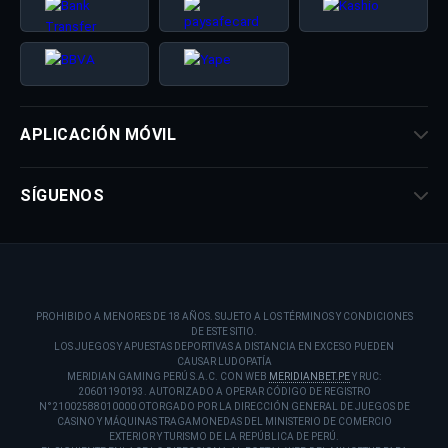
APLICACIÓN MÓVIL
SÍGUENOS
PROHIBIDO A MENORES DE 18 AÑOS. SUJETO A LOS TÉRMINOS Y CONDICIONES
DE ESTE SITIO.
LOS JUEGOS Y APUESTAS DEPORTIVAS A DISTANCIA EN EXCESO PUEDEN
CAUSAR LUDOPATÍA
MERIDIAN GAMING PERÚ S.A.C. CON WEB
MERIDIANBET.PE
Y RUC:
20601190193. AUTORIZADO A OPERAR CÓDIGO DE REGISTRO
N°21002588010000 OTORGADO POR LA DIRECCIÓN GENERAL DE JUEGOS DE
CASINO Y MÁQUINAS TRAGAMONEDAS DEL MINISTERIO DE COMERCIO
EXTERIOR Y TURISMO DE LA REPÚBLICA DE PERÚ.