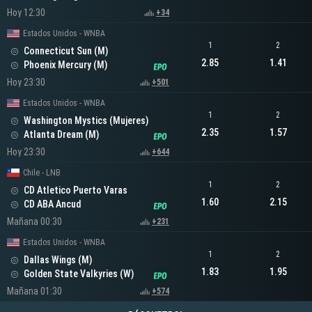
Hoy 12:30
+34
Estados Unidos - WNBA
1
2
Connecticut Sun (M)
2.85
1.41
Phoenix Mercury (M)
Hoy 23:30
+501
Estados Unidos - WNBA
1
2
Washington Mystics (Mujeres)
2.35
1.57
Atlanta Dream (M)
Hoy 23:30
+644
Chile - LNB
1
2
CD Atletico Puerto Varas
1.60
2.15
CD ABA Ancud
Mañana 00:30
+231
Estados Unidos - WNBA
1
2
Dallas Wings (M)
1.83
1.95
Golden State Valkyries (W)
Mañana 01:30
+574