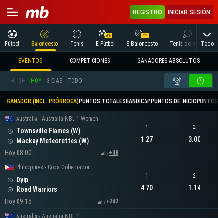
REGISTRO
INICIAR SESIÓN
Todo
Fútbol
Baloncesto
Tenis
E Fútbol
E-Baloncesto
Tenis de mesa
EVENTOS
COMPETICIONES
GANADORES ABSOLUTOS
1H
3H
HOY
3 DÍAS
TODO
GANADOR (INCL. PRÓRROGA)
PUNTOS TOTALES
HANDICAP
PUNTOS DE INICIO
PUNTOS
Australia - Australia NBL 1 Women
1
2
Townsville Flames (W)
1.27
3.00
Mackay Meteorettes (W)
Hoy 08:00
+38
Philippines - Copa Gobernador
1
2
Dyip
4.70
1.14
Road Warriors
Hoy 09:15
+262
Australia - Australia NBL 1