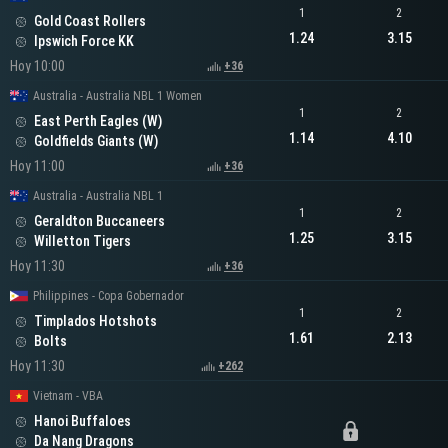
1
2
Gold Coast Rollers
1.24
3.15
Ipswich Force KK
Hoy 10:00
+36
Australia - Australia NBL 1 Women
1
2
East Perth Eagles (W)
1.14
4.10
Goldfields Giants (W)
Hoy 11:00
+36
Australia - Australia NBL 1
1
2
Geraldton Buccaneers
1.25
3.15
Willetton Tigers
Hoy 11:30
+36
Philippines - Copa Gobernador
1
2
Timplados Hotshots
1.61
2.13
Bolts
Hoy 11:30
+262
Vietnam - VBA
Hanoi Buffaloes
Da Nang Dragons