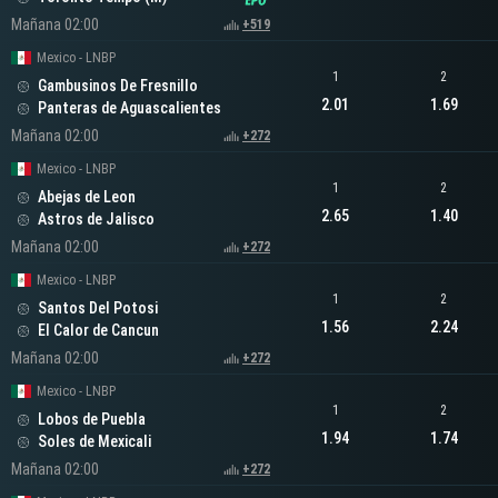
Mañana 02:00
+519
Mexico - LNBP
1
2
Gambusinos De Fresnillo
2.01
1.69
Panteras de Aguascalientes
Mañana 02:00
+272
Mexico - LNBP
1
2
Abejas de Leon
2.65
1.40
Astros de Jalisco
Mañana 02:00
+272
Mexico - LNBP
1
2
Santos Del Potosi
1.56
2.24
El Calor de Cancun
Mañana 02:00
+272
Mexico - LNBP
1
2
Lobos de Puebla
1.94
1.74
Soles de Mexicali
Mañana 02:00
+272