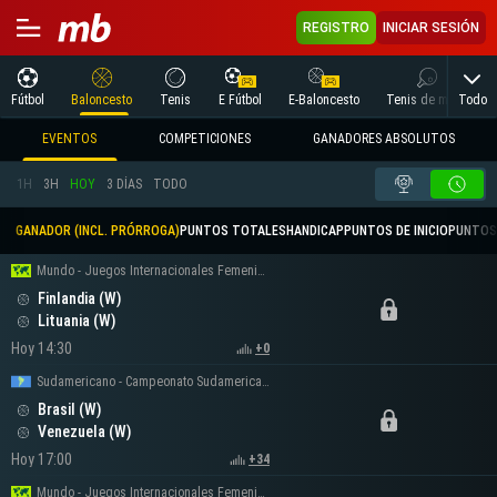
REGISTRO
INICIAR SESIÓN
Todo
Fútbol
Baloncesto
Tenis
E Fútbol
E-Baloncesto
Tenis de mesa
EVENTOS
COMPETICIONES
GANADORES ABSOLUTOS
1H
3H
HOY
3 DÍAS
TODO
GANADOR (INCL. PRÓRROGA)
PUNTOS TOTALES
HANDICAP
PUNTOS DE INICIO
PUNTOS
Mundo - Juegos Internacionales Femeninos
Finlandia (W)
Lituania (W)
Hoy 14:30
+0
Sudamericano - Campeonato Sudamericano Femenino
Brasil (W)
Venezuela (W)
Hoy 17:00
+34
Mundo - Juegos Internacionales Femeninos