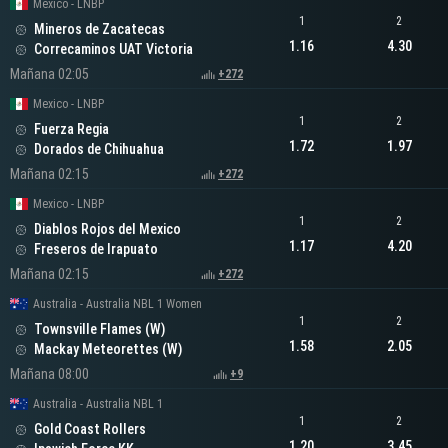
Mexico - LNBP
1
2
Mineros de Zacatecas
1.16
4.30
Correcaminos UAT Victoria
Mañana 02:05
+272
Mexico - LNBP
1
2
Fuerza Regia
1.72
1.97
Dorados de Chihuahua
Mañana 02:15
+272
Mexico - LNBP
1
2
Diablos Rojos del Mexico
1.17
4.20
Freseros de Irapuato
Mañana 02:15
+272
Australia - Australia NBL 1 Women
1
2
Townsville Flames (W)
1.58
2.05
Mackay Meteorettes (W)
Mañana 08:00
+9
Australia - Australia NBL 1
1
2
Gold Coast Rollers
1.20
3.45