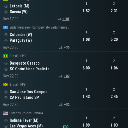
1
2
Letonia (M)
1.52
2.31
Suecia (W)
Hoy 17:00
+101
Sudamericano - Campeonato Sudamericano Femenino
1
2
Colombia (W)
1.08
5.20
Paraguay (W)
Hoy 20:30
+36
Brasil - FPB
1
2
Basquete Osasco
6.00
1.06
SC Corinthians Paulista
Hoy 22:30
+82
Brasil - FPB
1
2
Sao Jose Dos Campos
1.43
2.45
CA Paulistano SP
Hoy 22:30
+82
Estados Unidos - WNBA
1
2
Indiana Fever (M)
1.99
1.83
Las Vegas Aces (M)