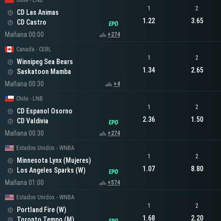
Chile - LNB
1
2
CD Las Animas
1.22
3.65
CD Castro
Mañana 00:00
+274
Canada - CEBL
1
2
Winnipeg Sea Bears
1.34
2.65
Saskatoon Mamba
Mañana 00:30
+4
Chile - LNB
1
2
CD Espanol Osorno
2.36
1.50
CD Valdivia
Mañana 00:30
+274
Estados Unidos - WNBA
1
2
Minnesota Lynx (Mujeres)
1.07
8.80
Los Angeles Sparks (W)
Mañana 01:00
+574
Estados Unidos - WNBA
1
2
Portland Fire (W)
1.68
2.20
Toronto Tempo (M)