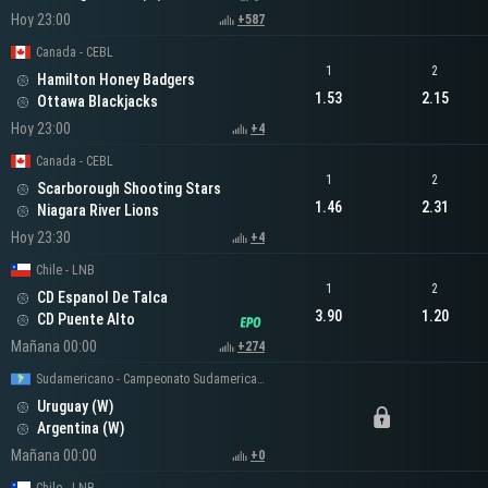
Hoy 23:00
+587
Canada - CEBL
1
2
Hamilton Honey Badgers
1.53
2.15
Ottawa Blackjacks
Hoy 23:00
+4
Canada - CEBL
1
2
Scarborough Shooting Stars
1.46
2.31
Niagara River Lions
Hoy 23:30
+4
Chile - LNB
1
2
CD Espanol De Talca
3.90
1.20
CD Puente Alto
Mañana 00:00
+274
Sudamericano - Campeonato Sudamericano Femenino
Uruguay (W)
Argentina (W)
Mañana 00:00
+0