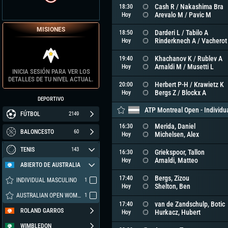
Cash R / Nakashima Bra
18:30
Arevalo M / Pavic M
Hoy
MISIONES
Darderi L / Tabilo A
18:50
Rinderknech A / Vacherot
Hoy
Khachanov K / Rublev A
19:40
Arnaldi M / Musetti L
Hoy
INICIA SESIÓN PARA VER LOS
DETALLES DE TU NIVEL ACTUAL.
Herbert P-H / Krawietz K
20:00
Bergs Z / Blockx A
Hoy
DEPORTIVO
ATP Montreal Open - Individu
FÚTBOL
2149
Merida, Daniel
16:30
BALONCESTO
60
Michelsen, Alex
Hoy
TENIS
143
Griekspoor, Tallon
16:30
Arnaldi, Matteo
Hoy
ABIERTO DE AUSTRALIA
Bergs, Zizou
17:40
INDIVIDUAL MASCULINO
1
Shelton, Ben
Hoy
AUSTRALIAN OPEN WOMEN'S SINGLES
1
van de Zandschulp, Botic
17:40
ROLAND GARROS
Hurkacz, Hubert
Hoy
WIMBLEDON