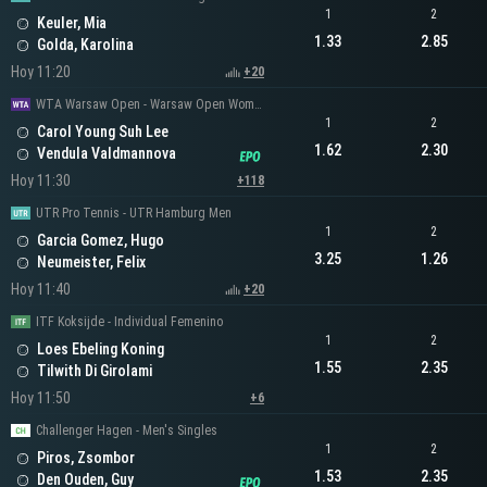
1
2
Keuler, Mia
1.33
2.85
Golda, Karolina
Hoy 11:20
+20
WTA Warsaw Open - Warsaw Open Women's Singles
1
2
Carol Young Suh Lee
1.62
2.30
Vendula Valdmannova
Hoy 11:30
+118
UTR Pro Tennis - UTR Hamburg Men
1
2
Garcia Gomez, Hugo
3.25
1.26
Neumeister, Felix
Hoy 11:40
+20
ITF Koksijde - Individual Femenino
1
2
Loes Ebeling Koning
1.55
2.35
Tilwith Di Girolami
Hoy 11:50
+6
Challenger Hagen - Men's Singles
1
2
Piros, Zsombor
1.53
2.35
Den Ouden, Guy