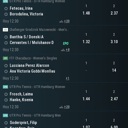
UTR Pro Tennis - UTR Hamburg Women
1
2
Fetecau, Irina
1.48
2.37
Borodulina, Victoria
Hoy 12:30
+20
Challenger Grodzisk Mazowiecki - Men's Doubles
1
2
Banthia S / Donski A
1.32
3.10
Cervantes I / Molchanov D
Hoy 12:30
+8
ITF Chacabuco - Women's Singles
1
2
Lucciana Perez Alarcon
-
14
Ana Victoria Gobbi Monllau
Hoy 12:30
+1
UTR Pro Tennis - UTR Hamburg Women
1
2
Frosch, Laima
1.44
2.47
Hanke, Ksenia
Hoy 12:30
+20
UTR Pro Tennis - UTR Hamburg Men
1
2
Soderqvist, Filip
1.07
6.00