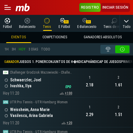
REGISTRO
INICIAR SESIÓN
Todo
Fútbol
Baloncesto
Tenis
E Fútbol
E-Baloncesto
Tenis de mesa
EVENTOS
COMPETICIONES
GANADORES ABSOLUTOS
1H
3H
HOY
3 DÍAS
TODO
GANADOR
JUEGOS 1. PONER
CONJUNTOS DE H�NDICAP
HÁNDICAP DE JUEGOS
PRIMER 
Challenger Grodzisk Mazowiecki - Challenger Men's Singles
1
2
Schwaerzler, Joel
2.18
1.61
Ivashka, Ilya
Hoy 11:20
+100
UTR Pro Tennis - UTR Hamburg Women
1
2
Weissheim, Anna Marie
2.29
1.51
Vasilescu, Arina Gabriela
Hoy 11:20
+20
UTR Pro Tennis - UTR Hamburg Women