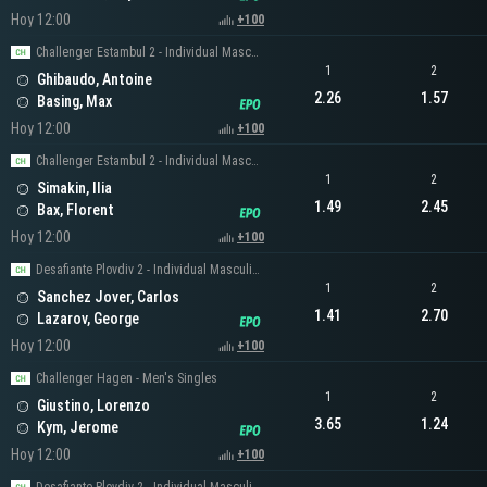
Hoy 12:00
+100
Challenger Estambul 2 - Individual Masculino
1
2
Ghibaudo, Antoine
2.26
1.57
Basing, Max
Hoy 12:00
+100
Challenger Estambul 2 - Individual Masculino
1
2
Simakin, Ilia
1.49
2.45
Bax, Florent
Hoy 12:00
+100
Desafiante Plovdiv 2 - Individual Masculino
1
2
Sanchez Jover, Carlos
1.41
2.70
Lazarov, George
Hoy 12:00
+100
Challenger Hagen - Men's Singles
1
2
Giustino, Lorenzo
3.65
1.24
Kym, Jerome
Hoy 12:00
+100