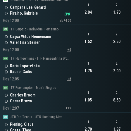
Desafiante Plovdiv 2 - Individual Masculino
1
2
Campana Lee, Gerard
2.04
1.70
Piraino, Gabriele
Hoy 12:00
+100
ITF Leipzig - Individual Femenino
1
2
Caijsa Wilda Hennemann
1.52
2.50
Valentina Steiner
Hoy 12:00
+6
ITF Hameenlinna - ITF Hameenlinna Women's Singles
1
2
Daria Lopatetska
1.75
2.00
Rachel Gailis
Hoy 12:05
+6
ITF Roehampton - Men's Singles
1
2
Charles Broom
1.05
8.50
Oscar Brown
Hoy 12:07
+12
UTR Pro Tennis - UTR Hamburg Men
1
2
Piening, Claus
2.70
1.37
Coats, Theo