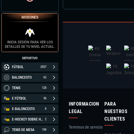
MISIONES
INICIA SESIÓN PARA VER LOS
DETALLES DE TU NIVEL ACTUAL.
DEPORTIVO
FÚTBOL
2057
BALONCESTO
62
TENIS
128
E FÚTBOL
36
INFORMACION
PARA
E-BALONCESTO
8
LEGAL
NUESTROS
CLIENTES
E-HOCKEY SOBRE HIELO
2
Terminos de servicio
TENIS DE MESA
199