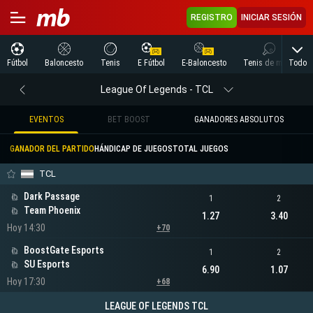
REGISTRO
INICIAR SESIÓN
Todo
Fútbol
Baloncesto
Tenis
E Fútbol
E-Baloncesto
Tenis de mesa
League Of Legends - TCL
EVENTOS
BET BOOST
GANADORES ABSOLUTOS
GANADOR DEL PARTIDO
HÁNDICAP DE JUEGOS
TOTAL JUEGOS
TCL
Dark Passage
1
2
Team Phoenix
1.27
3.40
Hoy 14:30
+70
BoostGate Esports
1
2
SU Esports
6.90
1.07
Hoy 17:30
+68
LEAGUE OF LEGENDS TCL