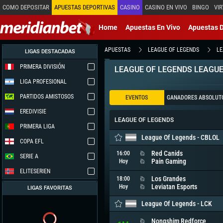
COMO DEPOSITAR
APUESTAS DEPORTIVAS
CASINO
CASINO EN VIVO
BINGO
VI
Home
Apuestas En Vivo
Apuestas D
APUESTAS
LEAGUE OF LEGENDS
LE
LIGAS DESTACADAS
PRIMERA DIVISIÓN
LEAGUE OF LEGENDS LEAGUE
LIGA PROFESIONAL
PARTIDOS AMISTOSOS
EVENTOS
GANADORES ABSOLUT
EREDIVISIE
LEAGUE OF LEGENDS
PRIMERA LIGA
League Of Legends - CBLOL
COPA EFL
Red Canids
16:00
SERIE A
Pain Gaming
Hoy
ELITESERIEN
Los Grandes
18:00
Leviatan Esports
Hoy
LIGAS FAVORITAS
League Of Legends - LCK
Nongshim Redforce