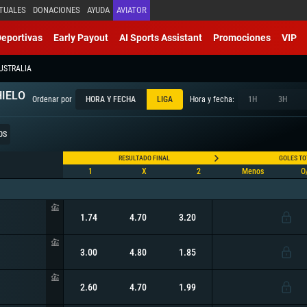
RTUALES
DONACIONES
AYUDA
AVIATOR
eportivas
Early Payout
AI Sports Assistant
Promociones
VIP
USTRALIA
HIELO
Ordenar por
HORA Y FECHA
LIGA
Hora y fecha:
1H
3H
OS
RESULTADO FINAL
GOLES TO
1
X
2
Menos
O
1.74
4.70
3.20
3.00
4.80
1.85
2.60
4.70
1.99