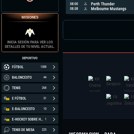
Perth Thunder
08:00
Melbourne Mustangs
08.08
MISIONES
INICIA SESIÓN PARA VER LOS
DETALLES DE TU NIVEL ACTUAL.
DEPORTIVO
FÚTBOL
1388
BALONCESTO
44
TENIS
268
E FÚTBOL
31
E-BALONCESTO
10
E-HOCKEY SOBRE HIELO
1
TENIS DE MESA
225