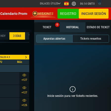
ENLACES ÚTILES
06:14 GMT0
Calendario Promo
MISIONES
REGISTRO
INICIAR SESIÓN
TICKET
HISTORIAL
ESTADO DE TICKET
HOY
3 DÍAS
TODO
Apuestas abiertas
Tickets resueltos
TALES 4.5
/U
Más
+127
+127
Inicie sesión para ver tickets recientes.
+125