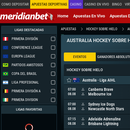
COMO DEPOSITAR
APUESTAS DEPORTIVAS
CASINO
CASINO EN VIVO
BINGO
VI
Home
Apuestas En Vivo
Apuestas D
APUESTAS
HOCKEY SOBRE HIELO
A
LIGAS DESTACADAS
PRIMERA DIVISIÓN
AUSTRALIA HOCKEY SOBRE 
CONFERENCE LEAGUE
EUROPA LEAGUE
EVENTOS
GANADORES ABSOLUT
PARTIDOS AMISTOSOS
HOCKEY SOBRE HIELO
COPA DEL BRASIL
Australia - Liga AIHL
LIGA PROFESIONAL
Canberra Brave
07:00
PRIMERA DIVISIÓN A
Melbourne Ice
08.08
PRIMERA DIVISION
Sydney Ice Dogs
07:00
Newcastle North Stars
08.08
LIGAS FAVORITAS
Adelaide Adrenaline
07:15
Brisbane Lightning
08.08