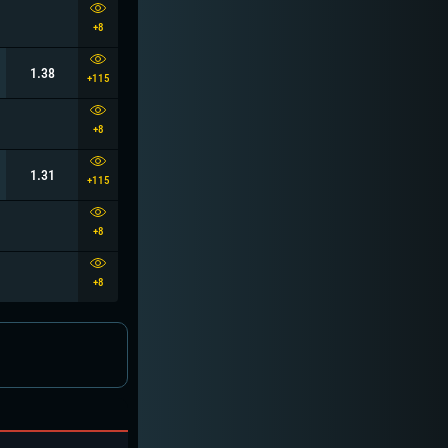
+8
1.38
+115
+8
1.31
+115
+8
+8