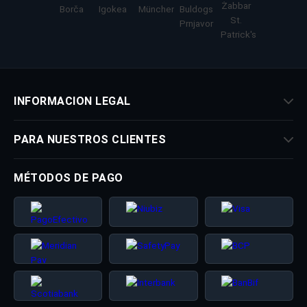
INFORMACION LEGAL
PARA NUESTROS CLIENTES
MÉTODOS DE PAGO