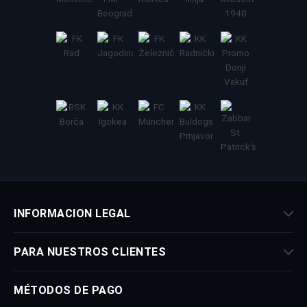
INFORMACION LEGAL
PARA NUESTROS CLIENTES
MÉTODOS DE PAGO