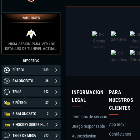
MISIONES
INICIA SESIÓN PARA VER LOS
DETALLES DE TU NIVEL ACTUAL.
DEPORTIVO
FÚTBOL
1189
BALONCESTO
36
INFORMACION
PARA
TENIS
142
LEGAL
NUESTROS
E FÚTBOL
27
CLIENTES
E-BALONCESTO
3
Terminos de servicio
App movil
E-HOCKEY SOBRE HIELO
1
Juego responsable
Contáctanos
TENIS DE MESA
233
Autoexclusion