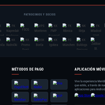
PATROCINIOS Y SOCIOS
MÉTODOS DE PAGO
APLICACIÓN MÓVI
Vive la experiencia Meri
que estés, a través de nue
aplicaciones para Android