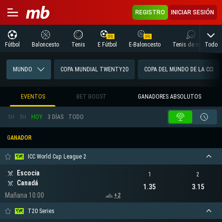
REGISTRO
INICIAR SESIÓN
Todo
Fútbol
Baloncesto
Tenis
E Fútbol
E-Baloncesto
Tenis de mesa
MUNDO
COPA MUNDIAL TWENTY20
COPA DEL MUNDO DE LA CCI
EVENTOS
BET BOOST
GANADORES ABSOLUTOS
1H
3H
HOY
3 DÍAS
TODO
GANADOR
ICC World Cup League 2
Escocia
1
2
Canadá
1.35
3.15
Mañana 10:00
+2
T20 Series