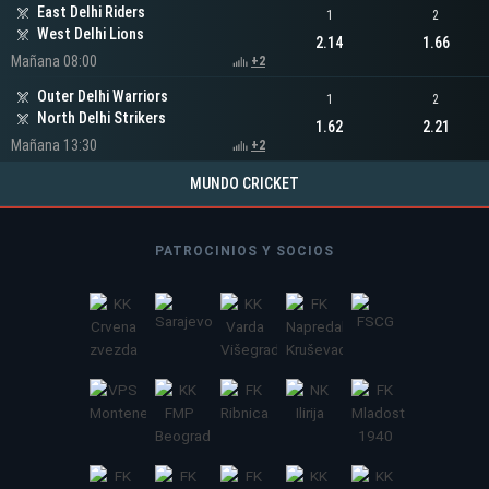
East Delhi Riders
1
2
West Delhi Lions
2.14
1.66
Mañana 08:00
+2
Outer Delhi Warriors
1
2
North Delhi Strikers
1.62
2.21
Mañana 13:30
+2
MUNDO CRICKET
PATROCINIOS Y SOCIOS