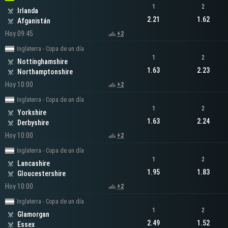
1
2
Irlanda
2.21
1.62
Afganistán
Hoy 09:45
+2
Inglaterra - Copa de un día
1
2
Nottinghamshire
1.63
2.23
Northamptonshire
Hoy 10:00
+2
Inglaterra - Copa de un día
1
2
Yorkshire
1.63
2.24
Derbyshire
Hoy 10:00
+2
Inglaterra - Copa de un día
1
2
Lancashire
1.95
1.83
Gloucestershire
Hoy 10:00
+2
Inglaterra - Copa de un día
1
2
Glamorgan
2.49
1.52
Essex