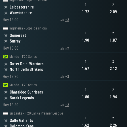
Inglaterra - Copa de un día
1
2
Leicestershire
1.72
2.09
Warwickshire
Hoy 13:00
+2
Inglaterra - Copa de un día
1
2
Somerset
1.90
1.87
Surrey
Hoy 13:00
+2
Mundo - T20 Series
1
2
Outer Delhi Warriors
1.67
2.12
North Delhi Strikers
Hoy 13:30
+2
Mundo - T20 Series
1
2
Charaideo Sunrisers
1.80
1.94
Barak Legends
Hoy 13:30
+2
Sri Lanka - T20 Lanka Premier League
1
2
Galle Gallants
1.62
2.26
Colombo Kaps