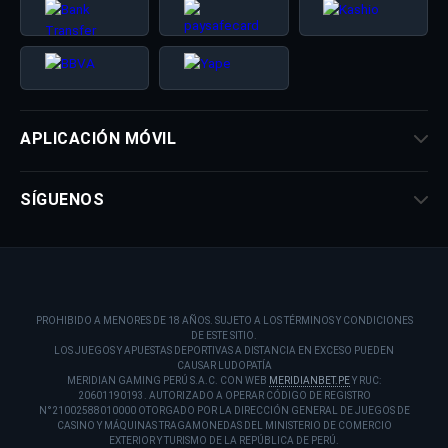
APLICACIÓN MÓVIL
SÍGUENOS
PROHIBIDO A MENORES DE 18 AÑOS. SUJETO A LOS TÉRMINOS Y CONDICIONES
DE ESTE SITIO.
LOS JUEGOS Y APUESTAS DEPORTIVAS A DISTANCIA EN EXCESO PUEDEN
CAUSAR LUDOPATÍA
MERIDIAN GAMING PERÚ S.A.C. CON WEB
MERIDIANBET.PE
Y RUC:
20601190193. AUTORIZADO A OPERAR CÓDIGO DE REGISTRO
N°21002588010000 OTORGADO POR LA DIRECCIÓN GENERAL DE JUEGOS DE
CASINO Y MÁQUINAS TRAGAMONEDAS DEL MINISTERIO DE COMERCIO
EXTERIOR Y TURISMO DE LA REPÚBLICA DE PERÚ.