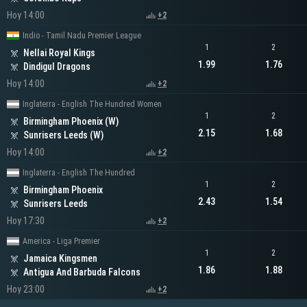
Hoy 14:00
+2
Indio - Tamil Nadu Premier League
1
2
Nellai Royal Kings
1.99
1.76
Dindigul Dragons
Hoy 14:00
+2
Inglaterra - English The Hundred Women
1
2
Birmingham Phoenix (W)
2.15
1.68
Sunrisers Leeds (W)
Hoy 14:00
+2
Inglaterra - English The Hundred
1
2
Birmingham Phoenix
2.43
1.54
Sunrisers Leeds
Hoy 17:30
+2
America - Liga Premier
1
2
Jamaica Kingsmen
1.86
1.88
Antigua And Barbuda Falcons
Hoy 23:00
+2