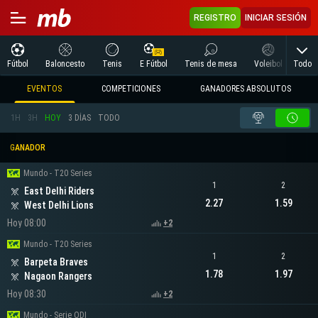
REGISTRO
INICIAR SESIÓN
Todo
Fútbol
Baloncesto
Tenis
E Fútbol
Tenis de mesa
Voleibol
Arte
EVENTOS
COMPETICIONES
GANADORES ABSOLUTOS
1H
3H
HOY
3 DÍAS
TODO
GANADOR
Mundo - T20 Series
1
2
East Delhi Riders
2.27
1.59
West Delhi Lions
Hoy 08:00
+2
Mundo - T20 Series
1
2
Barpeta Braves
1.78
1.97
Nagaon Rangers
Hoy 08:30
+2
Mundo - Serie ODI