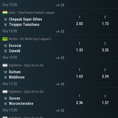
Hoy 10:00
+2
Indio - Tamil Nadu Premier League
1
2
Chepauk Super Gillies
2.03
1.73
Tiruppur Tamizhans
Hoy 10:00
+2
Mundo - ICC World Cup League 2
1
2
Escocia
1.33
3.25
Canadá
Hoy 10:00
+2
Inglaterra - Copa de un día
1
2
Durham
1.63
2.24
Middlesex
Hoy 12:30
+2
Inglaterra - Copa de un día
1
2
Sussex
2.36
1.57
Worcestershire
Hoy 13:00
+2