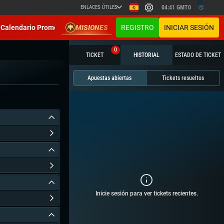
ENLACES ÚTILES
04:41 GMT0
Calendario Promo
MISIONES
REGISTRO
INICIAR SESIÓN
TICKET
HISTORIAL
ESTADO DE TICKET
Apuestas abiertas
Tickets resueltos
Inicie sesión para ver tickets recientes.