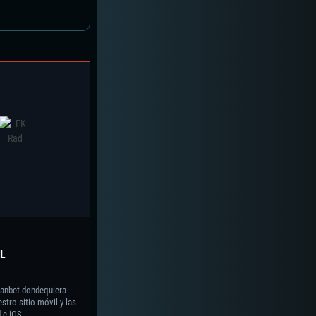
L
dianbet dondequiera
stro sitio móvil y las
 e iOS.