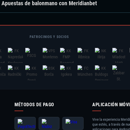
Apuestas de balonmano con Meridianbet
PATROCINIOS Y SOCIOS
MÉTODOS DE PAGO
APLICACIÓN MÓVI
Vive la experiencia Meri
que estés, a través de nue
aplicaciones para Android