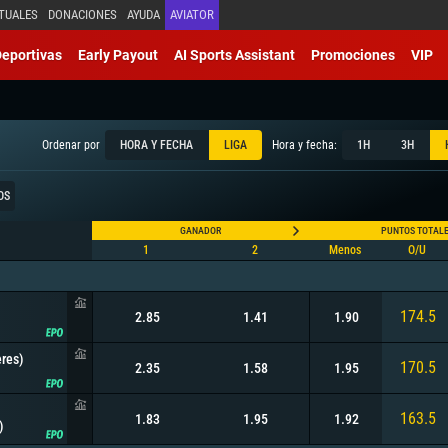
RTUALES
DONACIONES
AYUDA
AVIATOR
eportivas
Early Payout
AI Sports Assistant
Promociones
VIP
Ordenar por
HORA Y FECHA
LIGA
Hora y fecha:
1H
3H
OS
GANADOR
PUNTOS TOTAL
1
2
Menos
O/U
174.5
2.85
1.41
1.90
res)
170.5
2.35
1.58
1.95
163.5
1.83
1.95
1.92
)