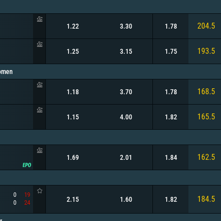
204.5
1.22
3.30
1.78
193.5
1.25
3.15
1.75
Women
168.5
1.18
3.70
1.78
165.5
1.15
4.00
1.82
162.5
1.69
2.01
1.84
0
19
184.5
2.15
1.60
1.82
0
24