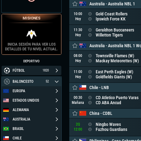
Australia - Australia NBL 1
Gold Coast Rollers
10:00
MISIONES
Ipswich Force KK
Hoy
Geraldton Buccaneers
11:30
Willetton Tigers
Hoy
INICIA SESIÓN PARA VER LOS
Australia - Australia NBL 1 
DETALLES DE TU NIVEL ACTUAL.
Townsville Flames (W)
08:00
Mackay Meteorettes (W)
Hoy
DEPORTIVO
FÚTBOL
1820
East Perth Eagles (W)
11:00
Goldfields Giants (W)
Hoy
BALONCESTO
52
Chile - LNB
EUROPA
CD Atletico Puerto Varas
00:30
ESTADOS UNIDOS
CD ABA Ancud
Mañana
ALEMANIA
China - CDBL
AUSTRALIA
Ningbo Waves
2Q
BRASIL
Fuzhou Guardians
12:00
CHILE