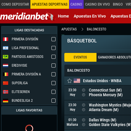
COMO DEPOSITAR
APUESTAS DEPORTIVAS
CASINO
CASINO EN VIVO
BINGO
VI
Home
Apuestas En Vivo
Apuestas D
APUESTAS
BALONCESTO
LIGAS DESTACADAS
PRIMERA DIVISIÓN
BÁSQUETBOL
LIGA PROFESIONAL
PARTIDOS AMISTOSOS
EVENTOS
GANADORES ABSOLUT
EREDIVISIE
BALONCESTO
PRIMERA DIVISIÓN A
Estados Unidos - WNBA
SUPERLIGA
Connecticut Sun (M)
23:30
ELITESERIEN
Phoenix Mercury (M)
Hoy
BUNDESLIGA 2
Washington Mystics (Muje
23:30
Atlanta Dream (M)
Hoy
LIGAS FAVORITAS
Dallas Wings (M)
01:30
Golden State Valkyries (W
Mañana