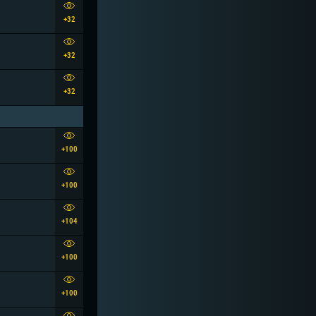
+32
+32
+32
+100
+100
+104
+100
+100