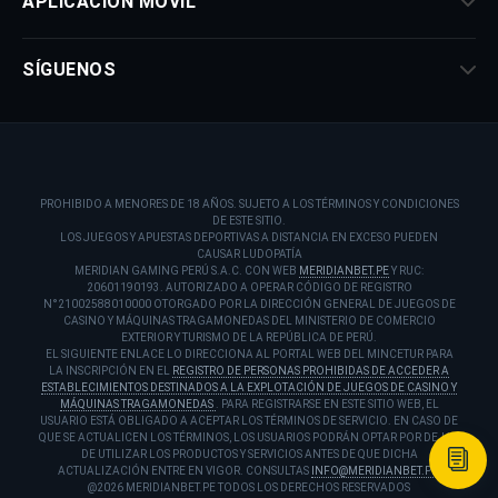
APLICACIÓN MÓVIL
SÍGUENOS
PROHIBIDO A MENORES DE 18 AÑOS. SUJETO A LOS TÉRMINOS Y CONDICIONES
DE ESTE SITIO.
LOS JUEGOS Y APUESTAS DEPORTIVAS A DISTANCIA EN EXCESO PUEDEN
CAUSAR LUDOPATÍA
MERIDIAN GAMING PERÚ S.A.C. CON WEB
MERIDIANBET.PE
Y RUC:
20601190193. AUTORIZADO A OPERAR CÓDIGO DE REGISTRO
N°21002588010000 OTORGADO POR LA DIRECCIÓN GENERAL DE JUEGOS DE
CASINO Y MÁQUINAS TRAGAMONEDAS DEL MINISTERIO DE COMERCIO
EXTERIOR Y TURISMO DE LA REPÚBLICA DE PERÚ.
EL SIGUIENTE ENLACE LO DIRECCIONA AL PORTAL WEB DEL MINCETUR PARA
LA INSCRIPCIÓN EN EL
REGISTRO DE PERSONAS PROHIBIDAS DE ACCEDER A
ESTABLECIMIENTOS DESTINADOS A LA EXPLOTACIÓN DE JUEGOS DE CASINO Y
MÁQUINAS TRAGAMONEDAS
. PARA REGISTRARSE EN ESTE SITIO WEB, EL
USUARIO ESTÁ OBLIGADO A ACEPTAR LOS TÉRMINOS DE SERVICIO. EN CASO DE
QUE SE ACTUALICEN LOS TÉRMINOS, LOS USUARIOS PODRÁN OPTAR POR DEJAR
DE UTILIZAR LOS PRODUCTOS Y SERVICIOS ANTES DE QUE DICHA
ACTUALIZACIÓN ENTRE EN VIGOR. CONSULTAS
INFO@MERIDIANBET.PE
.
@2026 MERIDIANBET.PE TODOS LOS DERECHOS RESERVADOS