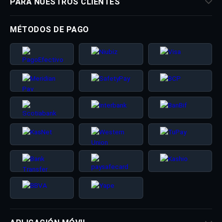
PARA NUESTROS CLIENTES
MÉTODOS DE PAGO