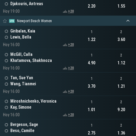
Djakouris, Antreas
2.20
1.55
Hoy 19:00
+20
Newport Beach Women
Giribalan, Kaia
1
2
Lewis, Bella
1.22
3.60
Hoy 16:00
+20
McGill, Calla
1
2
Khatamova, Shakhnoza
4.90
1.12
Hoy 16:00
+20
Tan, Sue Yan
1
2
Wang, Tianmei
3.70
1.21
Hoy 16:00
+20
Miroshnichenko, Veronica
1
2
Kay, Simone
1.01
9.20
Hoy 16:00
+20
Bergeson, Sage
1
2
Beso, Camille
2.75
1.36