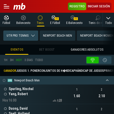
REGISTRO
INICIAR SESIÓN
Todo
Fútbol
Baloncesto
Tenis
E Fútbol
E-Baloncesto
Tenis de mesa
UTR PRO TENNIS
NEWPORT BEACH MEN
NEWPORT BEACH WOMEN
EVENTOS
BET BOOST
GANADORES ABSOLUTOS
1H
3H
HOY
3 DÍAS
TODO
GANADOR
JUEGOS 1. PONER
CONJUNTOS DE H�NDICAP
HÁNDICAP DE JUEGOS
PRIMER 
Newport Beach Men
Spurling, Nischal
1
2
Yang, Robert
1.60
2.10
Hoy 16:00
+20
Duong, David
1
2
Snell, Holland