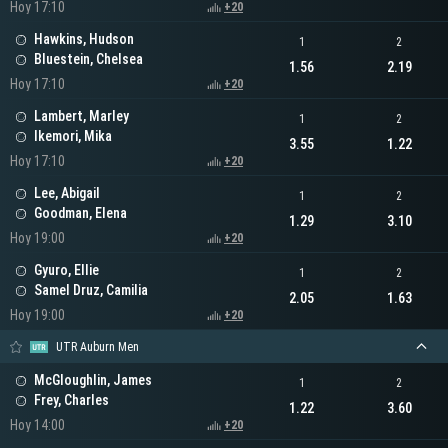
Hoy 17:10
+20
Hawkins, Hudson
1
2
Bluestein, Chelsea
1.56
2.19
Hoy 17:10
+20
Lambert, Marley
1
2
Ikemori, Mika
3.55
1.22
Hoy 17:10
+20
Lee, Abigail
1
2
Goodman, Elena
1.29
3.10
Hoy 19:00
+20
Gyuro, Ellie
1
2
Samel Druz, Camilia
2.05
1.63
Hoy 19:00
+20
UTR Auburn Men
McGloughlin, James
1
2
Frey, Charles
1.22
3.60
Hoy 14:00
+20