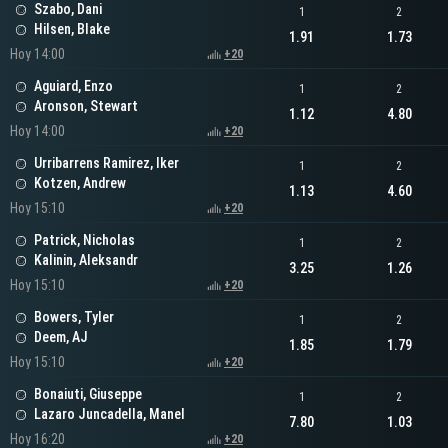
Szabo, Dani
1
2
Hilsen, Blake
1.91
1.73
Hoy 14:00
+20
Aguiard, Enzo
1
2
Aronson, Stewart
1.12
4.80
Hoy 14:00
+20
Urribarrens Ramirez, Iker
1
2
Kotzen, Andrew
1.13
4.60
Hoy 15:10
+20
Patrick, Nicholas
1
2
Kalinin, Aleksandr
3.25
1.26
Hoy 15:10
+20
Bowers, Tyler
1
2
Deem, AJ
1.85
1.79
Hoy 15:10
+20
Bonaiuti, Giuseppe
1
2
Lazaro Juncadella, Manel
7.80
1.03
Hoy 16:20
+20