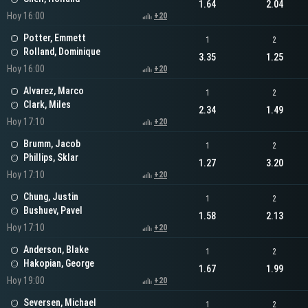
1.64
2.04
Hoy 16:00
+20
Potter, Emmett
1
2
Rolland, Dominique
3.35
1.25
Hoy 16:00
+20
Alvarez, Marco
1
2
Clark, Miles
2.34
1.49
Hoy 17:10
+20
Brumm, Jacob
1
2
Phillips, Sklar
1.27
3.20
Hoy 17:10
+20
Chung, Justin
1
2
Bushuev, Pavel
1.58
2.13
Hoy 17:10
+20
Anderson, Blake
1
2
Hakopian, George
1.67
1.99
Hoy 19:00
+20
Seversen, Michael
1
2