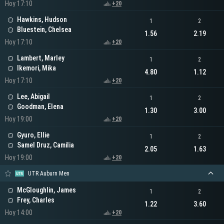
Hoy 17:10
+20
Hawkins, Hudson
1
2
Bluestein, Chelsea
1.56
2.19
Hoy 17:10
+20
Lambert, Marley
1
2
Ikemori, Mika
4.80
1.12
Hoy 17:10
+20
Lee, Abigail
1
2
Goodman, Elena
1.30
3.00
Hoy 19:00
+20
Gyuro, Ellie
1
2
Samel Druz, Camilia
2.05
1.63
Hoy 19:00
+20
UTR Auburn Men
McGloughlin, James
1
2
Frey, Charles
1.22
3.60
Hoy 14:00
+20