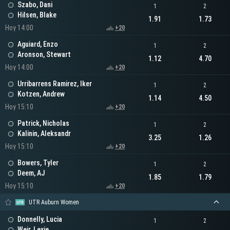
Szabo, Dani
1
2
Hilsen, Blake
1.91
1.73
Hoy 14:00
+20
Aguiard, Enzo
1
2
Aronson, Stewart
1.12
4.70
Hoy 14:00
+20
Urribarrens Ramirez, Iker
1
2
Kotzen, Andrew
1.14
4.50
Hoy 15:10
+20
Patrick, Nicholas
1
2
Kalinin, Aleksandr
3.25
1.26
Hoy 15:10
+20
Bowers, Tyler
1
2
Deem, AJ
1.85
1.79
Hoy 15:10
+20
UTR Auburn Women
Donnelly, Lucia
1
2
Weir, Lexie