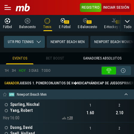
REGISTRO
INICIAR SESIÓN
Todo
Fútbol
Baloncesto
Tenis
E Fútbol
E-Baloncesto
E-Hockey sobre hielo
UTR PRO TENNIS
NEWPORT BEACH MEN
NEWPORT BEACH WOMEN
EVENTOS
BET BOOST
GANADORES ABSOLUTOS
1H
3H
HOY
3 DÍAS
TODO
GANADOR
JUEGOS 1. PONER
CONJUNTOS DE H�NDICAP
HÁNDICAP DE JUEGOS
PRIMER 
Newport Beach Men
Spurling, Nischal
1
2
Yang, Robert
1.60
2.10
Hoy 16:00
+20
Duong, David
1
2
Snell, Holland