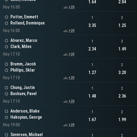
1.64
2.04
Hoy 16:00
+20
Potter, Emmett
1
2
Rolland, Dominique
3.35
1.25
Hoy 16:00
+20
Alvarez, Marco
1
2
Clark, Miles
2.34
1.49
Hoy 17:10
+20
Brumm, Jacob
1
2
Phillips, Sklar
1.27
3.20
Hoy 17:10
+20
Chung, Justin
1
2
Bushuev, Pavel
1.48
2.36
Hoy 17:10
+20
Anderson, Blake
1
2
Hakopian, George
1.67
1.99
Hoy 19:00
+20
Seversen, Michael
1
2