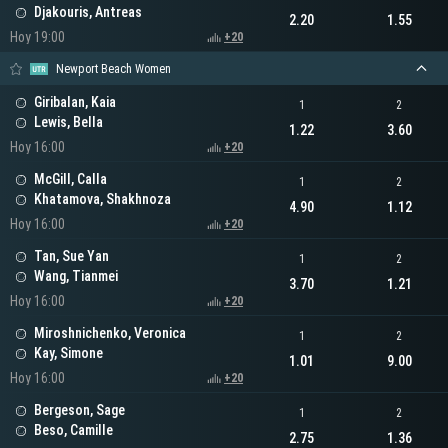
Djakouris, Antreas
2.20
1.55
Hoy 19:00
+20
Newport Beach Women
Giribalan, Kaia
1
2
Lewis, Bella
1.22
3.60
Hoy 16:00
+20
McGill, Calla
1
2
Khatamova, Shakhnoza
4.90
1.12
Hoy 16:00
+20
Tan, Sue Yan
1
2
Wang, Tianmei
3.70
1.21
Hoy 16:00
+20
Miroshnichenko, Veronica
1
2
Kay, Simone
1.01
9.00
Hoy 16:00
+20
Bergeson, Sage
1
2
Beso, Camille
2.75
1.36