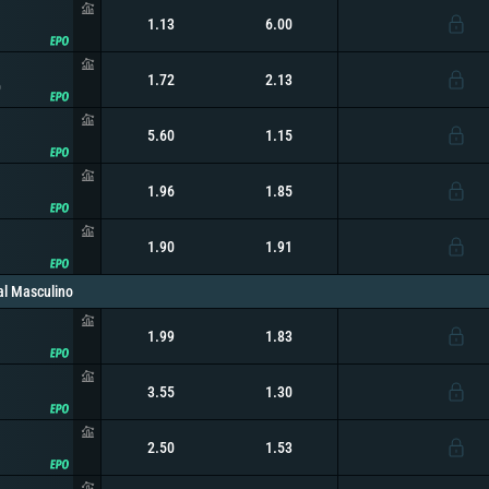
1.13
6.00
1.72
2.13
D
5.60
1.15
1.96
1.85
1.90
1.91
al Masculino
1.99
1.83
3.55
1.30
2.50
1.53