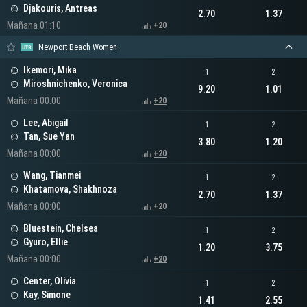
Djakouris, Antreas
2.70
1.37
Mañana 01:10
+20
Newport Beach Women
Ikemori, Mika
1
2
Miroshnichenko, Veronica
9.20
1.01
Mañana 00:00
+20
Lee, Abigail
1
2
Tan, Sue Yan
3.80
1.20
Mañana 00:00
+20
Wang, Tianmei
1
2
Khatamova, Shakhnoza
2.70
1.37
Mañana 00:00
+20
Bluestein, Chelsea
1
2
Gyuro, Ellie
1.20
3.75
Mañana 00:00
+20
Center, Olivia
1
2
Kay, Simone
1.41
2.55