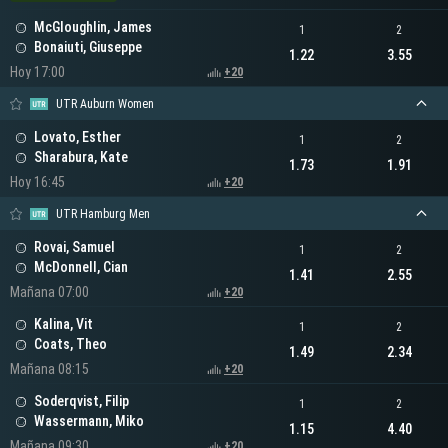
McGloughlin, James
1
2
Bonaiuti, Giuseppe
1.22
3.55
Hoy 17:00
+20
UTR Auburn Women
Lovato, Esther
1
2
Sharabura, Kate
1.73
1.91
Hoy 16:45
+20
UTR Hamburg Men
Rovai, Samuel
1
2
McDonnell, Cian
1.41
2.55
Mañana 07:00
+20
Kalina, Vit
1
2
Coats, Theo
1.49
2.34
Mañana 08:15
+20
Soderqvist, Filip
1
2
Wassermann, Miko
1.15
4.40
Mañana 09:30
+20