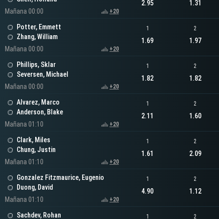
2.95
1.31
Mañana 00:00
+20
Potter, Emmett
1
2
Zhang, William
1.69
1.97
Mañana 00:00
+20
Phillips, Sklar
1
2
Seversen, Michael
1.82
1.82
Mañana 00:00
+20
Alvarez, Marco
1
2
Anderson, Blake
2.11
1.60
Mañana 01:10
+20
Clark, Miles
1
2
Chung, Justin
1.61
2.09
Mañana 01:10
+20
Gonzalez Fitzmaurice, Eugenio
1
2
Duong, David
4.90
1.12
Mañana 01:10
+20
Sachdev, Rohan
1
2