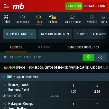
REGISTRO
INICIAR SESIÓN
Todo
Fútbol
Baloncesto
Tenis
E Fútbol
Tenis de mesa
Voleibol
Arte
UTR PRO TENNIS
NEWPORT BEACH MEN
NEWPORT BEACH WOMEN
EVENTOS
BET BOOST
GANADORES ABSOLUTOS
1H
3H
HOY
3 DÍAS
TODO
GANADOR
JUEGOS 1. PONER
CONJUNTOS DE H�NDICAP
HÁNDICAP DE JUEGOS
PRIMER 
Newport Beach Men
Brumm, Jacob
1
2
Bushuev, Pavel
1.29
3.05
Mañana 00:00
+20
Hakopian, George
1
2
Snell, Holland