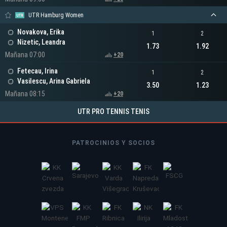
UTR Hamburg Women
Novakova, Erika
1
2
Nizetic, Leandra
1.73
1.92
Mañana 07:00
+20
Fetecau, Irina
1
2
Vasilescu, Arina Gabriela
3.50
1.23
Mañana 08:15
+20
UTR PRO TENNIS TENIS
PATROCINIOS Y SOCIOS