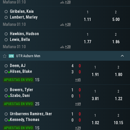
Mañana 01:10
+20
Giribalan, Kaia
1
2
Lambert, Marley
1.11
5.00
Mañana 01:10
+20
Hawkins, Hudson
1
2
Lewis, Bella
1.77
1.86
Mañana 01:10
+20
UTR Auburn Men
Deem, AJ
4
0
1
2
Hilsen, Blake
3
0
1.91
1.80
1S
APUESTAS EN VIVO
+65
Bowers, Tyler
1
0
1
2
Szabo, Dani
0
1
3.81
1.22
2S
APUESTAS EN VIVO
+69
Urribarrens Ramirez, Iker
1
0
1
2
Kennedy, Thomas
0
0
1.02
10.15
1S
APUESTAS EN VIVO
+29