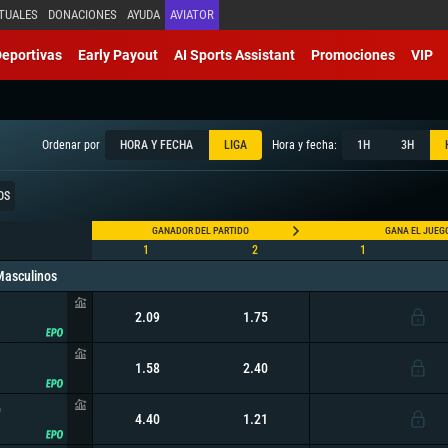
RTUALES
DONACIONES
AYUDA
AVIATOR
eportivas
Early Payout
AI Sports Assistant
Promociones
VIP
Ordenar por
HORA Y FECHA
LIGA
Hora y fecha:
1H
3H
OS
GANADOR DEL PARTIDO
GANA EL JUEG
1
2
1
Masculinos
2.09
1.75
1.58
2.40
D
4.40
1.21