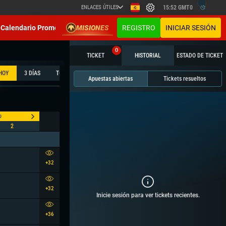
ENLACES ÚTILES
15:52 GMT0
Calendario Promo
MISIONES
REGISTRO
INICIAR SESIÓN
TICKET
HISTORIAL
ESTADO DE TICKET
HOY
3 DÍAS
TODO
Apuestas abiertas
Tickets resueltos
O
2
+32
+32
Inicie sesión para ver tickets recientes.
+36