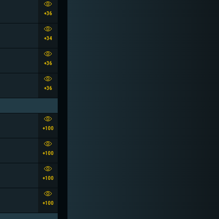
+36
+34
+36
+36
+100
+100
+100
+100