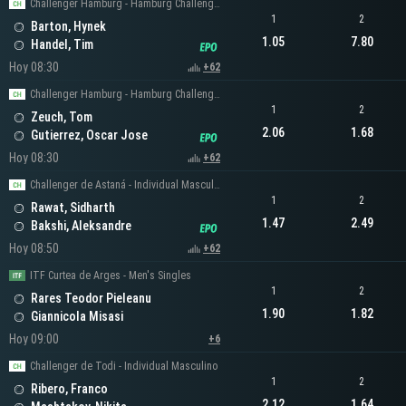
Challenger Hamburg - Hamburg Challenger Men's Singles
1
2
Barton, Hynek
1.05
7.80
Handel, Tim
Hoy 08:30
+62
Challenger Hamburg - Hamburg Challenger Men's Singles
1
2
Zeuch, Tom
2.06
1.68
Gutierrez, Oscar Jose
Hoy 08:30
+62
Challenger de Astaná - Individual Masculino
1
2
Rawat, Sidharth
1.47
2.49
Bakshi, Aleksandre
Hoy 08:50
+62
ITF Curtea de Arges - Men's Singles
1
2
Rares Teodor Pieleanu
1.90
1.82
Giannicola Misasi
Hoy 09:00
+6
Challenger de Todi - Individual Masculino
1
2
Ribero, Franco
2.12
1.64