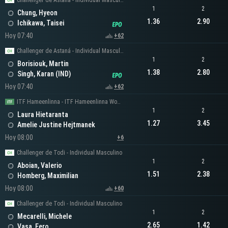
Challenger de Astaná - Individual Masculino
1
2
Chung, Hyeon
1.36
2.90
Ichikawa, Taisei
Hoy 07:40
+62
Challenger de Astaná - Individual Masculino
1
2
Borisiouk, Martin
1.38
2.80
Singh, Karan (IND)
Hoy 07:40
+62
ITF Hameenlinna - ITF Hameenlinna Women's Singles
1
2
Laura Hietaranta
1.27
3.45
Amelie Justine Hejtmanek
Hoy 08:00
+6
Challenger de Todi - Individual Masculino
1
2
Aboian, Valerio
1.51
2.38
Homberg, Maximilian
Hoy 08:00
+60
Challenger de Todi - Individual Masculino
1
2
Mecarelli, Michele
2.65
1.42
Vasa, Eero