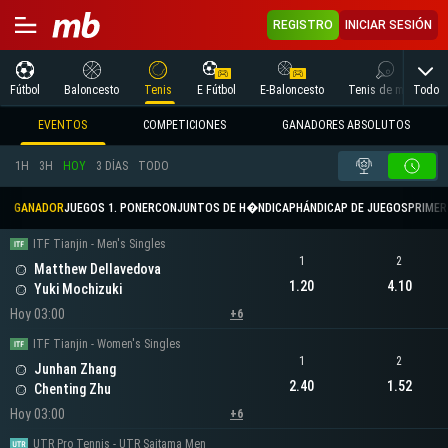
REGISTRO
INICIAR SESIÓN
Todo
Fútbol
Baloncesto
Tenis
E Fútbol
E-Baloncesto
Tenis de mesa
EVENTOS
COMPETICIONES
GANADORES ABSOLUTOS
1H
3H
HOY
3 DÍAS
TODO
GANADOR
JUEGOS 1. PONER
CONJUNTOS DE H�NDICAP
HÁNDICAP DE JUEGOS
PRIMER 
ITF Tianjin - Men's Singles
1
2
Matthew Dellavedova
1.20
4.10
Yuki Mochizuki
Hoy 03:00
+6
ITF Tianjin - Women's Singles
1
2
Junhan Zhang
2.40
1.52
Chenting Zhu
Hoy 03:00
+6
UTR Pro Tennis - UTR Saitama Men