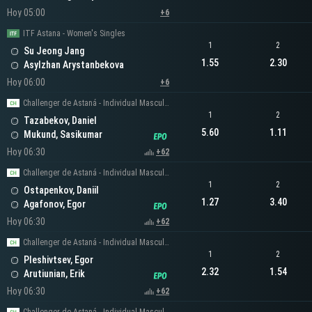
Hoy 05:00
+6
ITF Astana - Women's Singles
1
2
Su Jeong Jang
1.55
2.30
Asylzhan Arystanbekova
Hoy 06:00
+6
Challenger de Astaná - Individual Masculino
1
2
Tazabekov, Daniel
5.60
1.11
Mukund, Sasikumar
Hoy 06:30
+62
Challenger de Astaná - Individual Masculino
1
2
Ostapenkov, Daniil
1.27
3.40
Agafonov, Egor
Hoy 06:30
+62
Challenger de Astaná - Individual Masculino
1
2
Pleshivtsev, Egor
2.32
1.54
Arutiunian, Erik
Hoy 06:30
+62