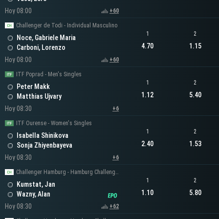
Hoy 08:00
+60
Challenger de Todi - Individual Masculino
1
2
Noce, Gabriele Maria
4.70
1.15
Carboni, Lorenzo
Hoy 08:00
+60
ITF Poprad - Men's Singles
1
2
Peter Makk
1.12
5.40
Matthias Ujvary
Hoy 08:30
+6
ITF Ourense - Women's Singles
1
2
Isabella Shinikova
2.40
1.53
Sonja Zhiyenbayeva
Hoy 08:30
+6
Challenger Hamburg - Hamburg Challenger Men's Singles
1
2
Kumstat, Jan
1.10
5.80
Wazny, Alan
Hoy 08:30
+62