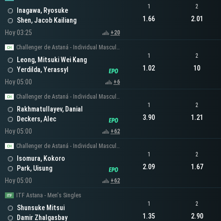
1
2
Inagawa, Ryosuke
1.66
2.01
Shen, Jacob Kailiang
Hoy 03:25
+20
Challenger de Astaná - Individual Masculino
1
2
Leong, Mitsuki Wei Kang
1.02
10
Yerdilda, Yerassyl
Hoy 05:00
+6
Challenger de Astaná - Individual Masculino
1
2
Rakhmatullayev, Danial
3.90
1.21
Deckers, Alec
Hoy 05:00
+62
Challenger de Astaná - Individual Masculino
1
2
Isomura, Kokoro
2.09
1.67
Park, Uisung
Hoy 05:00
+62
ITF Astana - Men's Singles
1
2
Shunsuke Mitsui
1.35
2.90
Damir Zhalgasbay