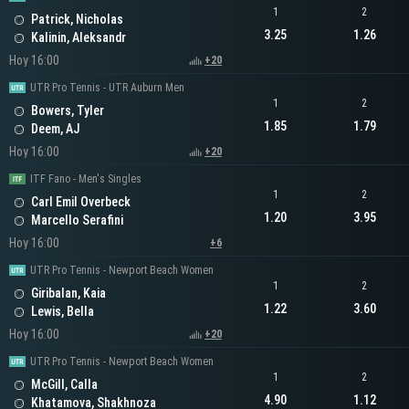
1
2
Patrick, Nicholas
3.25
1.26
Kalinin, Aleksandr
Hoy 16:00
+20
UTR Pro Tennis - UTR Auburn Men
1
2
Bowers, Tyler
1.85
1.79
Deem, AJ
Hoy 16:00
+20
ITF Fano - Men's Singles
1
2
Carl Emil Overbeck
1.20
3.95
Marcello Serafini
Hoy 16:00
+6
UTR Pro Tennis - Newport Beach Women
1
2
Giribalan, Kaia
1.22
3.60
Lewis, Bella
Hoy 16:00
+20
UTR Pro Tennis - Newport Beach Women
1
2
McGill, Calla
4.90
1.12
Khatamova, Shakhnoza