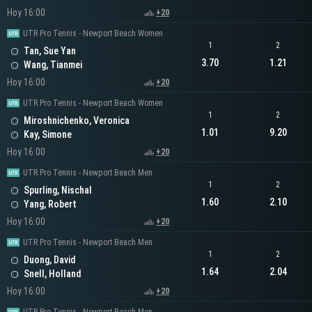
Hoy 16:00
+20
UTR Pro Tennis - Newport Beach Women
1
2
Tan, Sue Yan
3.70
1.21
Wang, Tianmei
Hoy 16:00
+20
UTR Pro Tennis - Newport Beach Women
1
2
Miroshnichenko, Veronica
1.01
9.20
Kay, Simone
Hoy 16:00
+20
UTR Pro Tennis - Newport Beach Men
1
2
Spurling, Nischal
1.60
2.10
Yang, Robert
Hoy 16:00
+20
UTR Pro Tennis - Newport Beach Men
1
2
Duong, David
1.64
2.04
Snell, Holland
Hoy 16:00
+20