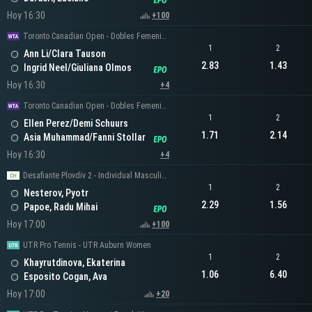
Hoy 16:30
+100
Toronto Canadian Open - Dobles Femeninos
1
2
Ann Li/Clara Tauson
2.83
1.43
Ingrid Neel/Giuliana Olmos
Hoy 16:30
+4
Toronto Canadian Open - Dobles Femeninos
1
2
Ellen Perez/Demi Schuurs
1.71
2.14
Asia Muhammad/Fanni Stollar
Hoy 16:30
+4
Desafiante Plovdiv 2 - Individual Masculino
1
2
Nesterov, Pyotr
2.29
1.56
Papoe, Radu Mihai
Hoy 17:00
+100
UTR Pro Tennis - UTR Auburn Women
1
2
Khayrutdinova, Ekaterina
1.06
6.40
Esposito Cogan, Ava
Hoy 17:00
+20