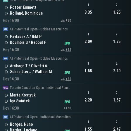
UTR Pro Tennis - Newport Beach Men
1
2
Potter, Emmett
3.35
1.25
Rolland, Dominique
Hoy 16:00
+20
ATP Montreal Open - Dobles Masculinos
1
2
Pavlasek A / Rikl P
2.09
1.75
Doumbia S / Reboul F
Hoy 16:30
+32
ATP Montreal Open - Dobles Masculinos
1
2
Arribage T / Olivetti A
1.58
2.40
Schnaitter J / Wallner M
Hoy 16:30
+32
Toronto Canadian Open - Individual Femenino
1
2
Marta Kostyuk
2.20
1.67
Iga Swiatek
Hoy 16:30
+160
ATP Montreal Open - Individual Masculino
1
2
Borges, Nuno
1.55
2.47
Darderi, Luciano