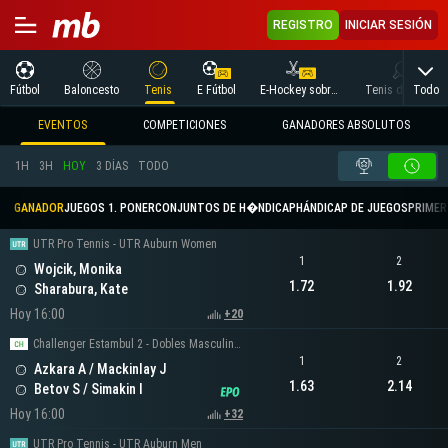
REGISTRO
INICIAR SESIÓN
Todo
Fútbol
Baloncesto
Tenis
E Fútbol
E-Hockey sobre hielo
Tenis de mesa
EVENTOS
COMPETICIONES
GANADORES ABSOLUTOS
1H
3H
HOY
3 DÍAS
TODO
GANADOR
JUEGOS 1. PONER
CONJUNTOS DE H�NDICAP
HÁNDICAP DE JUEGOS
PRIMER 
UTR Pro Tennis - UTR Auburn Women
1
2
Wojcik, Monika
1.72
1.92
Sharabura, Kate
Hoy 16:00
+20
Challenger Estambul 2 - Dobles Masculinos
1
2
Azkara A / Mackinlay J
1.63
2.14
Betov S / Simakin I
Hoy 16:00
+32
UTR Pro Tennis - UTR Auburn Men