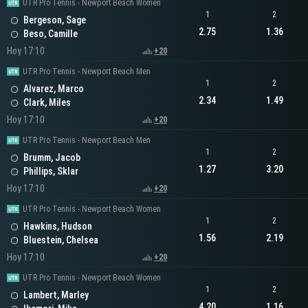
UTR Pro Tennis - Newport Beach Women
1
2
Bergeson, Sage
2.75
1.36
Beso, Camille
Hoy 17:10
+20
UTR Pro Tennis - Newport Beach Men
1
2
Alvarez, Marco
2.34
1.49
Clark, Miles
Hoy 17:10
+20
UTR Pro Tennis - Newport Beach Men
1
2
Brumm, Jacob
1.27
3.20
Phillips, Sklar
Hoy 17:10
+20
UTR Pro Tennis - Newport Beach Women
1
2
Hawkins, Hudson
1.56
2.19
Bluestein, Chelsea
Hoy 17:10
+20
UTR Pro Tennis - Newport Beach Women
1
2
Lambert, Marley
4.20
1.16