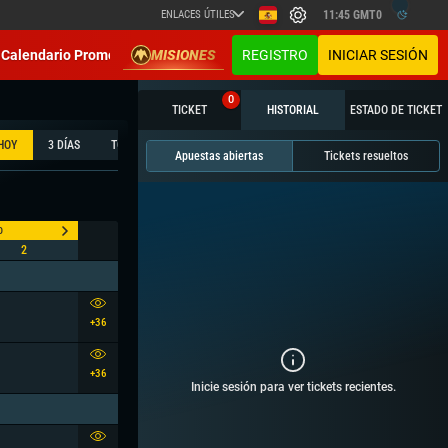
ENLACES ÚTILES
11:45 GMT0
Calendario Promo
MISIONES
REGISTRO
INICIAR SESIÓN
TICKET
HISTORIAL
ESTADO DE TICKET
HOY
3 DÍAS
TODO
Apuestas abiertas
Tickets resueltos
O
2
+36
+36
Inicie sesión para ver tickets recientes.