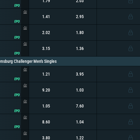
1.79
2.03
1.41
2.95
2.02
1.80
3.15
1.36
nsburg Challenger Men's Singles
1.21
3.95
9.20
1.03
1.05
7.60
8.60
1.04
3.80
1.22