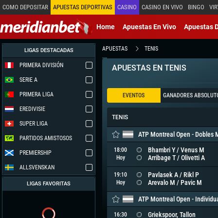
COMO DEPOSITAR
APUESTAS DEPORTIVAS
CASINO
CASINO EN VIVO
BINGO
VI
Home
Apuestas En Vivo
Apuestas D
APUESTAS
TENIS
LIGAS DESTACADAS
PRIMERA DIVISIÓN
APUESTAS EN TENIS
SERIE A
PRIMERA LIGA
EVENTOS
GANADORES ABSOLUT
EREDIVISIE
TENIS
SUPER LIGA
ATP Montreal Open - Dobles 
PARTIDOS AMISTOSOS
Bhambri Y / Venus M
18:00
PREMIERSHIP
Arribage T / Olivetti A
Hoy
ALLSVENSKAN
Pavlasek A / Rikl P
19:10
Arevalo M / Pavic M
Hoy
LIGAS FAVORITAS
ATP Montreal Open - Individu
Griekspoor, Tallon
16:30