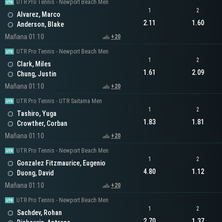
UTR Pro Tennis - Newport Beach Men
1
2
Alvarez, Marco
2.11
1.60
Anderson, Blake
Mañana 01:10
+20
UTR Pro Tennis - Newport Beach Men
1
2
Clark, Miles
1.61
2.09
Chung, Justin
Mañana 01:10
+20
UTR Pro Tennis - UTR Saitama Men
1
2
Tashiro, Yuga
1.83
1.81
Crowther, Corban
Mañana 01:10
+20
UTR Pro Tennis - Newport Beach Men
1
2
Gonzalez Fitzmaurice, Eugenio
4.80
1.12
Duong, David
Mañana 01:10
+20
UTR Pro Tennis - Newport Beach Men
1
2
Sachdev, Rohan
2.70
1.37