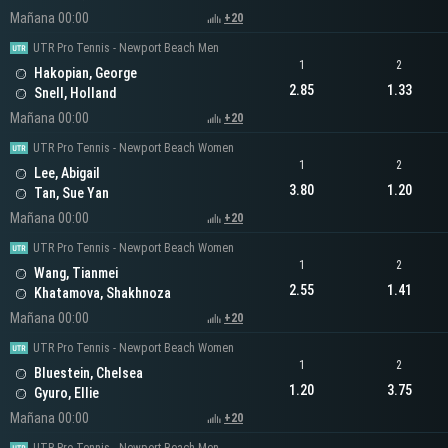
Mañana 00:00
+20
UTR Pro Tennis - Newport Beach Men
1
2
Hakopian, George
2.85
1.33
Snell, Holland
Mañana 00:00
+20
UTR Pro Tennis - Newport Beach Women
1
2
Lee, Abigail
3.80
1.20
Tan, Sue Yan
Mañana 00:00
+20
UTR Pro Tennis - Newport Beach Women
1
2
Wang, Tianmei
2.55
1.41
Khatamova, Shakhnoza
Mañana 00:00
+20
UTR Pro Tennis - Newport Beach Women
1
2
Bluestein, Chelsea
1.20
3.75
Gyuro, Ellie
Mañana 00:00
+20