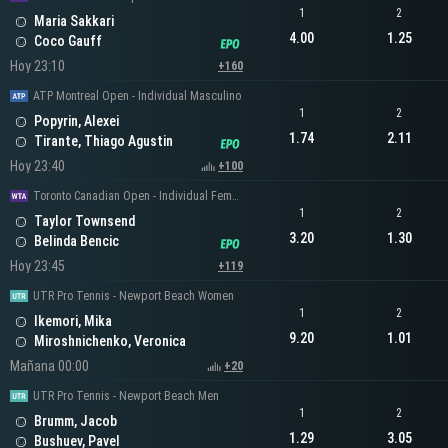
1
2
Maria Sakkari
4.00
1.25
Coco Gauff
Hoy 23:10
+160
ATP Montreal Open - Individual Masculino
1
2
Popyrin, Alexei
1.74
2.11
Tirante, Thiago Agustin
Hoy 23:40
+100
Toronto Canadian Open - Individual Femenino
1
2
Taylor Townsend
3.20
1.30
Belinda Bencic
Hoy 23:45
+119
UTR Pro Tennis - Newport Beach Women
1
2
Ikemori, Mika
9.20
1.01
Miroshnichenko, Veronica
Mañana 00:00
+20
UTR Pro Tennis - Newport Beach Men
1
2
Brumm, Jacob
1.29
3.05
Bushuev, Pavel