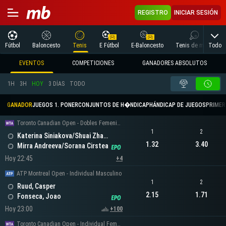
REGISTRO
INICIAR SESIÓN
Todo
Fútbol
Baloncesto
Tenis
E Fútbol
E-Baloncesto
Tenis de mesa
EVENTOS
COMPETICIONES
GANADORES ABSOLUTOS
1H
3H
HOY
3 DÍAS
TODO
GANADOR
JUEGOS 1. PONER
CONJUNTOS DE H�NDICAP
HÁNDICAP DE JUEGOS
PRIMER 
Toronto Canadian Open - Dobles Femeninos
1
2
Katerina Siniakova/Shuai Zhang
1.32
3.40
Mirra Andreeva/Sorana Cirstea
Hoy 22:45
+4
ATP Montreal Open - Individual Masculino
1
2
Ruud, Casper
2.15
1.71
Fonseca, Joao
Hoy 23:00
+100
Toronto Canadian Open - Individual Femenino