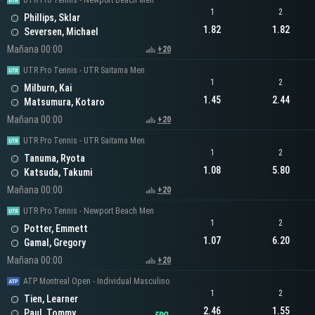
UTR Pro Tennis - Newport Beach Men
1
2
Phillips, Sklar
1.82
1.82
Seversen, Michael
Mañana 00:00
+20
UTR Pro Tennis - UTR Saitama Men
1
2
Milburn, Kai
1.45
2.44
Matsumura, Kotaro
Mañana 00:00
+20
UTR Pro Tennis - UTR Saitama Men
1
2
Tanuma, Ryota
1.08
5.80
Katsuda, Takumi
Mañana 00:00
+20
UTR Pro Tennis - Newport Beach Men
1
2
Potter, Emmett
1.07
6.20
Gamal, Gregory
Mañana 00:00
+20
ATP Montreal Open - Individual Masculino
1
2
Tien, Learner
2.46
1.55
Paul, Tommy