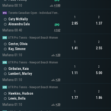
Mañana 00:10
+100
Toronto Canadian Open - Individual Femenino
1
2
Caty McNally
2.85
1.37
Alexandra Eala
Mañana 00:40
+162
UTR Pro Tennis - Newport Beach Women
1
2
Center, Olivia
1.41
2.55
Kay, Simone
Mañana 01:10
+20
UTR Pro Tennis - Newport Beach Women
1
2
Giribalan, Kaia
1.11
5.00
Lambert, Marley
Mañana 01:10
+20
UTR Pro Tennis - Newport Beach Women
1
2
Hawkins, Hudson
1.77
1.86
Lewis, Bella
Mañana 01:10
+20