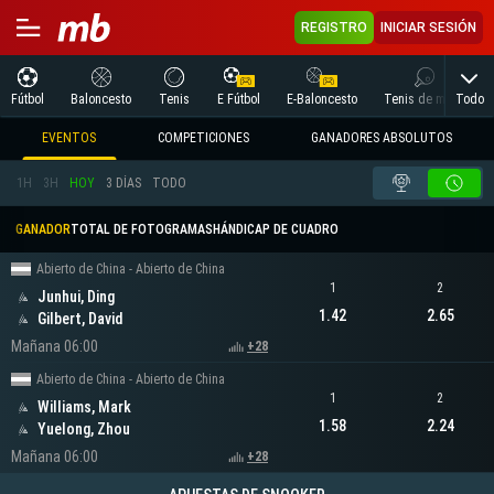
REGISTRO
INICIAR SESIÓN
Todo
Fútbol
Baloncesto
Tenis
E Fútbol
E-Baloncesto
Tenis de mesa
EVENTOS
COMPETICIONES
GANADORES ABSOLUTOS
1H
3H
HOY
3 DÍAS
TODO
GANADOR
TOTAL DE FOTOGRAMAS
HÁNDICAP DE CUADRO
Abierto de China - Abierto de China
1
2
Junhui, Ding
1.42
2.65
Gilbert, David
Mañana 06:00
+28
Abierto de China - Abierto de China
1
2
Williams, Mark
1.58
2.24
Yuelong, Zhou
Mañana 06:00
+28