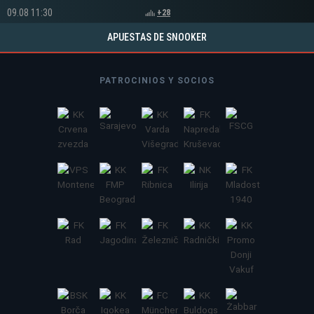
09.08 11:30
+28
APUESTAS DE SNOOKER
PATROCINIOS Y SOCIOS