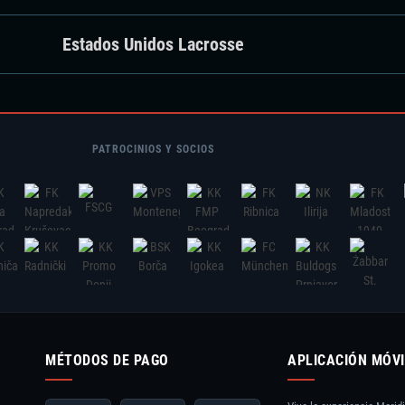
Estados Unidos Lacrosse
PATROCINIOS Y SOCIOS
MÉTODOS DE PAGO
APLICACIÓN MÓVI