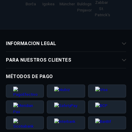
INFORMACION LEGAL
PARA NUESTROS CLIENTES
MÉTODOS DE PAGO