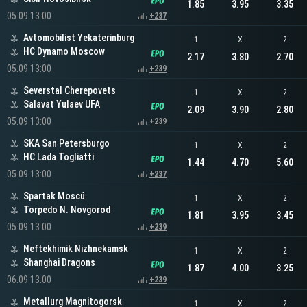
1.85
3.95
3.35
05.09 13:00
+237
Avtomobilist Yekaterinburg
1
X
2
HC Dynamo Moscow
2.17
3.80
2.70
05.09 13:00
+239
Severstal Cherepovets
1
X
2
Salavat Yulaev UFA
2.09
3.90
2.80
05.09 13:00
+239
SKA San Petersburgo
1
X
2
HC Lada Togliatti
1.44
4.70
5.60
05.09 13:00
+237
Spartak Moscú
1
X
2
Torpedo N. Novgorod
1.81
3.95
3.45
05.09 13:00
+239
Neftekhimik Nizhnekamsk
1
X
2
Shanghai Dragons
1.87
4.00
3.25
06.09 13:00
+239
Metallurg Magnitogorsk
1
X
2