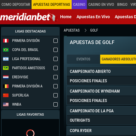
COMO DEPOSITAR
APUESTAS DEPORTIVAS
CASINO
CASINO EN VIVO
BINGO
VI
Home
Apuestas En Vivo
Apuestas D
APUESTAS
GOLF
LIGAS DESTACADAS
PRIMERA DIVISIÓN
APUESTAS DE GOLF
COPA DEL BRASIL
LIGA PROFESIONAL
EVENTOS
GANADORES ABSOLUT
PARTIDOS AMISTOSOS
CAMPEONATO ABIERTO
EREDIVISIE
POSICIONES FINALES
PRIMERA DIVISIÓN A
CAMPEONATO DE WYNDHAM
SUPERLIGA
POSICIONES FINALES
WNBA
CAMPEONATO DE LA PGA
LIGAS FAVORITAS
OUTRIGHTS
COPA RYDER