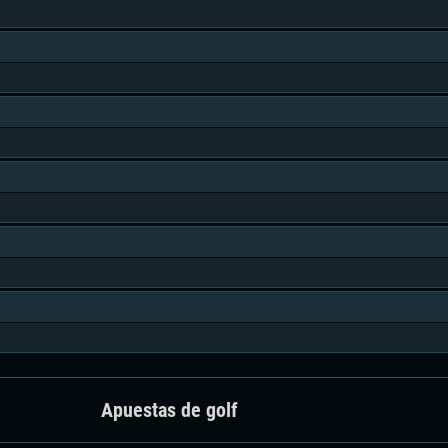
Apuestas de golf