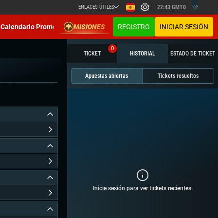
ENLACES ÚTILES
22:43 GMT0
Calendario Promo
MISIONES
REGISTRO
INICIAR SESIÓN
TICKET
HISTORIAL
ESTADO DE TICKET
Apuestas abiertas
Tickets resueltos
Inicie sesión para ver tickets recientes.