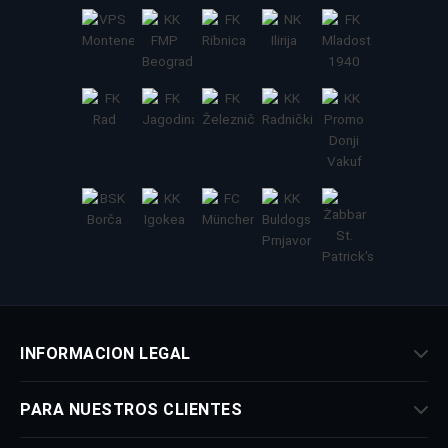
INFORMACION LEGAL
PARA NUESTROS CLIENTES