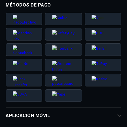
MÉTODOS DE PAGO
APLICACIÓN MÓVIL