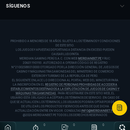
SÍGUENOS
PROHIBIDO A MENORES DE 18 AÑOS. SUJETO A LOS TÉRMINOS Y CONDICIONES
DE ESTE SITIO.
LOS JUEGOS Y APUESTAS DEPORTIVAS A DISTANCIA EN EXCESO PUEDEN
CAUSAR LUDOPATÍA
MERIDIAN GAMING PERÚ S.A.C. CON WEB
MERIDIANBET.PE
Y RUC:
20601190193. AUTORIZADO A OPERAR CÓDIGO DE REGISTRO
N°21002588010000 OTORGADO POR LA DIRECCIÓN GENERAL DE JUEGOS DE
CASINO Y MÁQUINAS TRAGAMONEDAS DEL MINISTERIO DE COMERCIO
EXTERIOR Y TURISMO DE LA REPÚBLICA DE PERÚ.
EL SIGUIENTE ENLACE LO DIRECCIONA AL PORTAL WEB DEL MINCETUR PARA
LA INSCRIPCIÓN EN EL
REGISTRO DE PERSONAS PROHIBIDAS DE ACCEDER A
ESTABLECIMIENTOS DESTINADOS A LA EXPLOTACIÓN DE JUEGOS DE CASINO Y
MÁQUINAS TRAGAMONEDAS
. PARA REGISTRARSE EN ESTE SITIO WEB, EL
USUARIO ESTÁ OBLIGADO A ACEPTAR LOS TÉRMINOS DE SERVICIO. EN CASO DE
QUE SE ACTUALICEN LOS TÉRMINOS, LOS USUARIOS PODRÁN OPTAR POR DEJAR
DE UTILIZAR LOS PRODUCTOS Y SERVICIOS ANTES DE QUE DICHA
ACTUALIZACIÓN ENTRE EN VIGOR. CONSULTAS
INFO@MERIDIANBET.PE
.
@2026 MERIDIANBET.PE TODOS LOS DERECHOS RESERVADOS