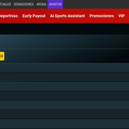
RTUALES
DONACIONES
AYUDA
AVIATOR
eportivas
Early Payout
AI Sports Assistant
Promociones
VIP
OS