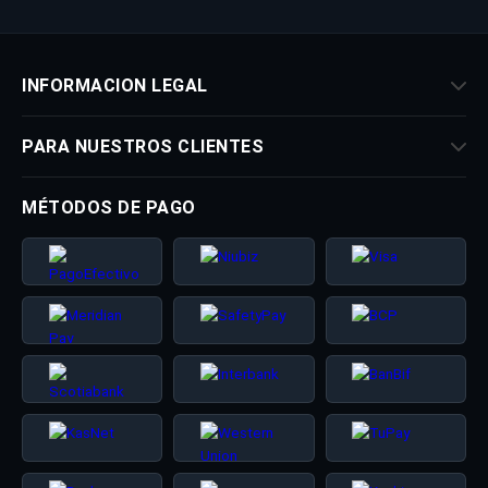
INFORMACION LEGAL
PARA NUESTROS CLIENTES
MÉTODOS DE PAGO