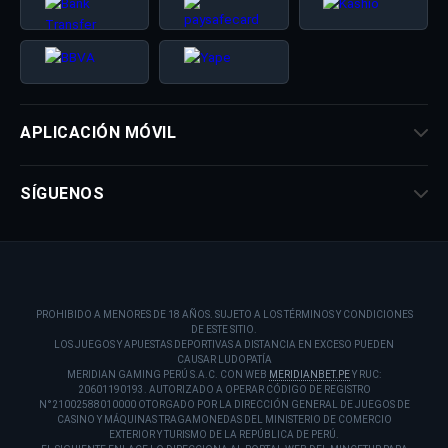
APLICACIÓN MÓVIL
SÍGUENOS
PROHIBIDO A MENORES DE 18 AÑOS. SUJETO A LOS TÉRMINOS Y CONDICIONES
DE ESTE SITIO.
LOS JUEGOS Y APUESTAS DEPORTIVAS A DISTANCIA EN EXCESO PUEDEN
CAUSAR LUDOPATÍA
MERIDIAN GAMING PERÚ S.A.C. CON WEB
MERIDIANBET.PE
Y RUC:
20601190193. AUTORIZADO A OPERAR CÓDIGO DE REGISTRO
N°21002588010000 OTORGADO POR LA DIRECCIÓN GENERAL DE JUEGOS DE
CASINO Y MÁQUINAS TRAGAMONEDAS DEL MINISTERIO DE COMERCIO
EXTERIOR Y TURISMO DE LA REPÚBLICA DE PERÚ.