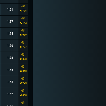
1.91
+1776
1.87
+2142
1.75
+1939
1.70
+1797
1.78
+1898
1.66
+2040
1.65
+1273
1.62
+2060