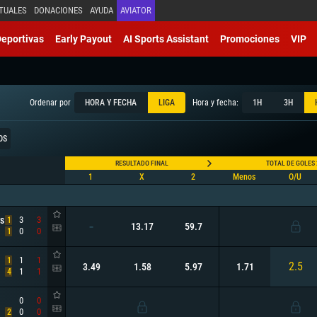
RTUALES
DONACIONES
AYUDA
AVIATOR
eportivas
Early Payout
AI Sports Assistant
Promociones
VIP
Ordenar por
HORA Y FECHA
LIGA
Hora y fecha:
1H
3H
OS
RESULTADO FINAL
TOTAL DE GOLES 
1
X
2
Menos
O/U
s
3
3
-
13.17
59.7
0
0
1
1
2.5
3.49
1.58
5.97
1.71
1
1
0
0
0
0