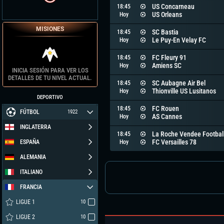
US Concarneau
18:45
US Orleans
Hoy
MISIONES
SC Bastia
18:45
Le Puy-En Velay FC
Hoy
FC Fleury 91
18:45
Amiens SC
Hoy
INICIA SESIÓN PARA VER LOS
DETALLES DE TU NIVEL ACTUAL.
SC Aubagne Air Bel
18:45
Thionville US Lusitanos
Hoy
DEPORTIVO
FC Rouen
18:45
FÚTBOL
1922
AS Cannes
Hoy
INGLATERRA
La Roche Vendee Footbal
18:45
FC Versailles 78
ESPAÑA
Hoy
ALEMANIA
ITALIANO
FRANCIA
LIGUE 1
10
LIGUE 2
10