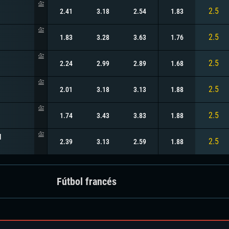
2.5
2.41
3.18
2.54
1.83
2.5
1.83
3.28
3.63
1.76
2.5
2.24
2.99
2.89
1.68
2.5
2.01
3.18
3.13
1.88
2.5
1.74
3.43
3.83
1.88
l
2.5
2.39
3.13
2.59
1.88
Fútbol francés